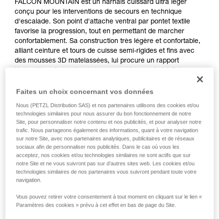
FALCON MOUNTAIN est un harnais cuissard ultra léger
conçu pour les interventions de secours en technique
d'escalade. Son point d'attache ventral par pontet textile
favorise la progression, tout en permettant de marcher
confortablement. Sa construction très légère et confortable,
alliant ceinture et tours de cuisse semi-rigides et fins avec
des mousses 3D matelassées, lui procure un rapport
légèreté/confort optimal et un encombrement réduit. Les
petites boucles autobloquantes DOUBLEBACK de la
ceinture et des tours de cuisse permettent une mise en
Faites un choix concernant vos données
place et un réglage simples et rapides. Le passant plastique
Nous (PETZL Distribution SAS) et nos partenaires utilisons des cookies et/ou
arrière permet d'installer un torse TOP ou TOP CROLL L.
technologies similaires pour nous assurer du bon fonctionnement de notre
Site, pour personnaliser notre contenu et nos publicités, et pour analyser notre
trafic. Nous partageons également des informations, quant à votre navigation
sur notre Site, avec nos partenaires analytiques, publicitaires et de réseaux
sociaux afin de personnaliser nos publicités. Dans le cas où vous les
acceptez, nos cookies et/ou technologies similaires ne sont actifs que sur
notre Site et ne vous suivront pas sur d’autres sites web. Les cookies et/ou
technologies similaires de nos partenaires vous suivront pendant toute votre
navigation.
Vous pouvez retirer votre consentement à tout moment en cliquant sur le lien «
Paramètres des cookies » prévu à cet effet en bas de page du Site.