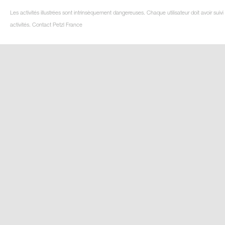
Les activités illustrées sont intrinsèquement dangereuses. Chaque utilisateur doit avoir su
activités. Contact Petzl France