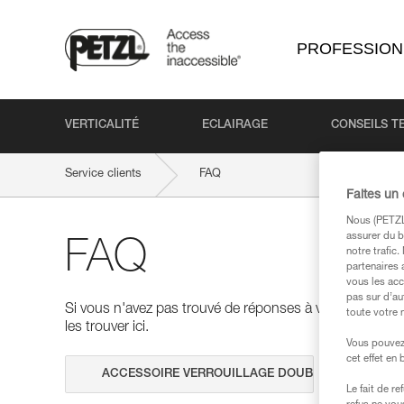
PROFESSION
VERTICALITÉ
ECLAIRAGE
CONSEILS T
Service clients
FAQ
Faites un
Nous (PETZL 
assurer du b
FAQ
notre trafic
partenaires 
vous les acc
pas sur d’au
Si vous n'avez pas trouvé de réponses à vos questions
toute votre 
les trouver ici.
Vous pouvez 
cet effet en
Effectuer 
Le fait de r