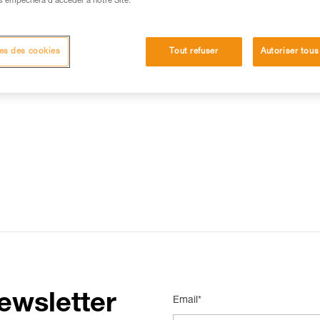
s empêchera d’accéder à notre Site.
15 RÉPONSES LES PLUS CONSULTÉES
CONTACT
es des cookies
Tout refuser
Autoriser tous
ewsletter
Email*