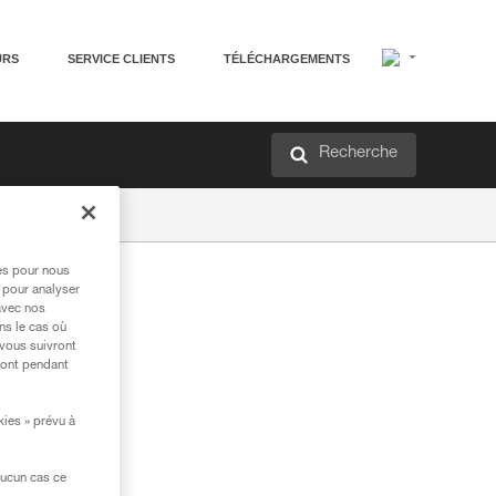
URS
SERVICE CLIENTS
TÉLÉCHARGEMENTS
Recherche
res pour nous
 pour analyser
avec nos
ns le cas où
 vous suivront
ront pendant
kies » prévu à
aucun cas ce