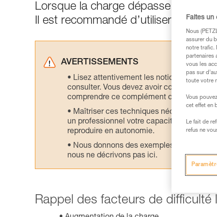
Lorsque la charge dépasse 150 kg, le
Faites un
Il est recommandé d’utiliser des tec
Nous (PETZL 
assurer du b
notre trafic
partenaires 
AVERTISSEMENTS
vous les acc
pas sur d’au
Lisez attentivement les notices technique
toute votre 
consulter. Vous devez avoir compris les in
comprendre ce complément d’informations
Vous pouvez 
cet effet en
Maîtriser ces techniques nécessite une f
un professionnel votre capacité à refaire la
Le fait de r
reproduire en autonomie.
refus ne vou
Nous donnons des exemples de techniques l
nous ne décrivons pas ici.
Paramètr
Rappel des facteurs de difficulté