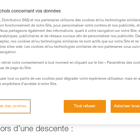
 contrôle de la descente devient très délica
 choix concernant vos données
hniques d’amélioration du freinage.
Distribution SAS) et nos partenaires utilisons des cookies et/ou technologies similai
on fonctionnement de notre Site, pour personnaliser notre contenu et nos publicités, et
. Nous partageons également des informations, quant à votre navigation sur notre Site, 
analytiques, publicitaires et de réseaux sociaux afin de personnaliser nos publicités. Da
eptez, nos cookies et/ou technologies similaires ne sont actifs que sur notre Site et ne
tres sites web. Les cookies et/ou technologies similaires de nos partenaires vous suiv
s des produits utilisés dans ce conseil avant de le
navigation.
formations de la notice technique pour pouvoir
.
retirer votre consentement à tout moment en cliquant sur le lien « Paramètres des coo
 bas de page du Site.
ormation et un entraînement spécifique. Validez avec
 manipulation, seul, en toute sécurité, avant de la
efuser tout ou partie de ces cookies peut dégrader votre expérience utilisateur, mais en 
s empêchera d’accéder à notre Site.
iées à votre activité. Il peut en exister d’autres que
es des cookies
Tout refuser
Autoriser tous
 lors d’une descente :