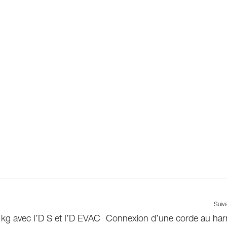
Suiv
 kg avec I’D S et I’D EVAC
Connexion d’une corde au har