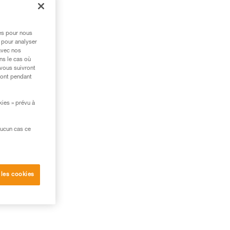
t.
res pour nous
 pour analyser
avec nos
ns le cas où
 vous suivront
ront pendant
kies » prévu à
aucun cas ce
 les cookies