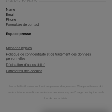
CONTACTEZ-NOUS
Name
Email
Phone
Formulaire de contact
Espace presse
Mentions légales
Politique de confidentialité et de traitement des données
personnelles
Déclaration d'accessibilité
Paramètres des cookies
Découvrez ePPEcentre
Les activités illustrées sont intrinsèquement dangereuses. Chaque utilisateur doit
avoir suivi une formation et avoir des compétences pour l’usage des équipements
Simplifiez le contrôle et le suivi de
votre parc d'EPI.
lors de ces activités.