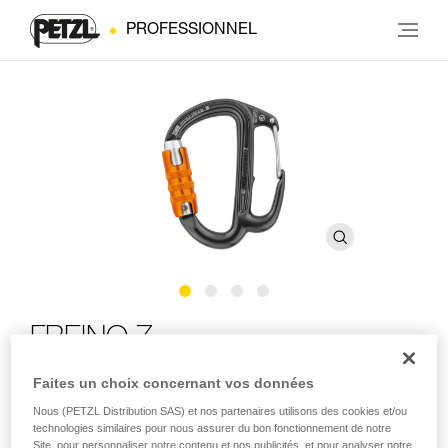
PROFESSIONNEL
FREINO Z
Faites un choix concernant vos données
Mousqueton avec ergot de freinage pour descendeur
Nous (PETZL Distribution SAS) et nos partenaires utilisons des cookies et/ou
technologies similaires pour nous assurer du bon fonctionnement de notre
Le mousqueton FREINO Z dispose d'un ergot permettant
Site, pour personnaliser notre contenu et nos publicités, et pour analyser notre