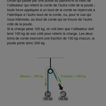
Maîtriser ces techniques nécessite une
corde qui passe par une poulie au plafond et la main de
formation et un entraînement spécifique. Validez
l’utilisateur qui retient la corde de l’autre côté de la poulie ;
avec un professionnel votre capacité à refaire
toute force appliquée à un bout de la corde se répercute à
la manipulation, seul, en toute sécurité, avant
l’identique à l’autre bout de la corde, ou, pour le cas qui
de la reproduire en autonomie.
nous intéresse, au bout de corde qui se trouve de l’autre
Nous donnons des exemples de techniques
côté de la poulie.
liées à votre activité. Il peut en exister d’autres
Si la charge pèse 100 kg, on voit bien que l’utilisateur doit
que nous ne décrivons pas ici.
tenir 100 kg de son côté pour retenir la charge. Les deux
brins de corde exercent une traction de 100 kg chacun, la
poulie porte donc 200 kg.