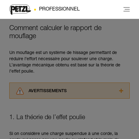
PROFESSIONNEL
Comment calculer le rapport de
mouflage
Un mouflage est un système de hissage permettant de
réduire l’effort nécessaire pour soulever une charge.
L’avantage mécanique obtenu est basé sur la théorie de
l’effet poulie.
AVERTISSEMENTS
Lisez attentivement les notices techniques des
produits utilisés dans ce conseil avant de le
consulter. Vous devez avoir compris les
1. La théorie de l’effet poulie
informations de la notice technique pour
pouvoir comprendre ce complément
d’informations.
Si on considère une charge suspendue à une corde, la