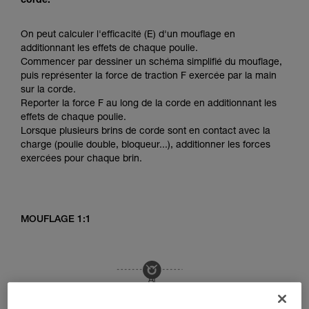
corde.
On peut calculer l'efficacité (E) d'un mouflage en
additionnant les effets de chaque poulie.
Commencer par dessiner un schéma simplifié du mouflage,
puis représenter la force de traction F exercée par la main
sur la corde.
Reporter la force F au long de la corde en additionnant les
effets de chaque poulie.
Lorsque plusieurs brins de corde sont en contact avec la
charge (poulie double, bloqueur...), additionner les forces
exercées pour chaque brin.
MOUFLAGE 1:1