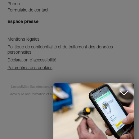
Phone
Formulaire de contact
Espace presse
Mentions légales
Politique de confidentialité et de traitement des données
personnelles
Déclaration d'accessibilité
Paramètres des cookies
Découvrez ePPEcentre
Les activités illustrées sont intrinsèquement dangereuses. Chaque utilisateur doit
avoir suivi une formation et avoir des compétences pour l’usage des équipements
Simplifiez le contrôle et le suivi de
votre parc d'EPI.
lors de ces activités.
JE DÉCOUVRE L'APP
© 1995-2026 Petzl