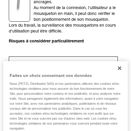
de la reproduire en autonomie.
ancrages.
Nous donnons des exemples de techniques
Au moment de la connexion, l'utilisateur a le
liées à votre activité. Il peut en exister d’autres
mousqueton en main, il peut donc vérifier le
que nous ne décrivons pas ici.
bon positionnement de son mousqueton.
Lors du travail, la surveillance des mousquetons en cours
d'utilisation peut être difficile.
Risques à considérer particulièrement
Faites un choix concernant vos données
Nous (PETZL Distribution SAS) et nos partenaires utilisons des cookies et/ou
technologies similaires pour nous assurer du bon fonctionnement de notre
Site, pour personnaliser notre contenu et nos publicités, et pour analyser notre
trafic. Nous partageons également des informations, quant à votre navigation
sur notre Site, avec nos partenaires analytiques, publicitaires et de réseaux
sociaux afin de personnaliser nos publicités. Dans le cas où vous les
Recommandation de mousqueton et
acceptez, nos cookies et/ou technologies similaires ne sont actifs que sur
accessoires
notre Site et ne vous suivront pas sur d’autres sites web. Les cookies et/ou
technologies similaires de nos partenaires vous suivront pendant toute votre
navigation.