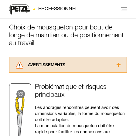
PROFESSIONNEL
Choix de mousqueton pour bout de
longe de maintien ou de positionnement
au travail
AVERTISSEMENTS
Lisez attentivement les notices techniques des
produits utilisés dans ce conseil avant de le
Problématique et risques
consulter. Vous devez avoir compris les
principaux
informations de la notice technique pour
pouvoir comprendre ce complément
d’informations.
Les ancrages rencontrés peuvent avoir des
Maîtriser ces techniques nécessite une
dimensions variables, la forme du mousqueton
formation et un entraînement spécifique. Validez
doit être adaptée.
avec un professionnel votre capacité à refaire
La manipulation du mousqueton doit être
la manipulation, seul, en toute sécurité, avant
rapide pour faciliter les connexions aux