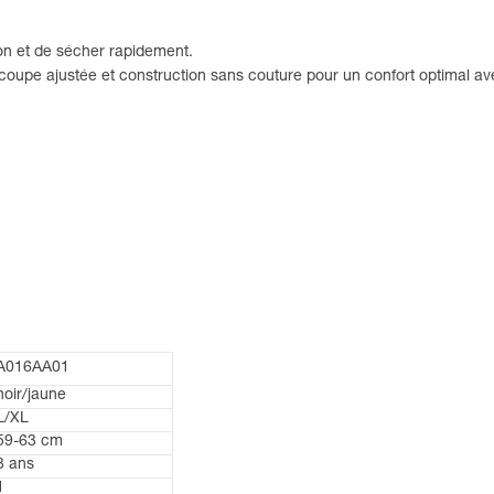
on et de sécher rapidement.
coupe ajustée et construction sans couture pour un confort optimal av
A016AA01
noir/jaune
L/XL
59-63 cm
3 ans
1