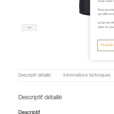
toute votre 
Vous pouvez 
cet effet en
Le fait de r
refus ne vou
Paramètr
Descriptif détaillé
Informations techniques
Descriptif détaillé
Descriptif