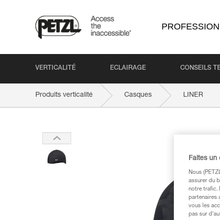
PROFESSION
VERTICALITÉ
ECLAIRAGE
CONSEILS T
Produits verticalité
Casques
LINER
Faites un
Nous (PETZL 
assurer du b
notre trafic
partenaires 
vous les acc
pas sur d’au