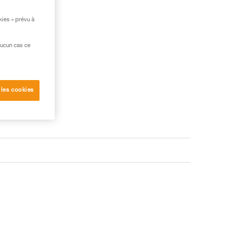
kies » prévu à
aucun cas ce
 les cookies