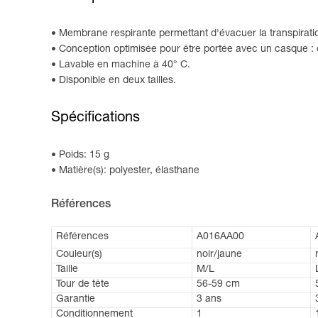
Membrane respirante permettant d'évacuer la transpirati
Conception optimisée pour être portée avec un casque : 
Lavable en machine à 40° C.
Disponible en deux tailles.
Spécifications
Poids: 15 g
Matière(s): polyester, élasthane
Références
Références
A016AA00
Couleur(s)
noir/jaune
Taille
M/L
Tour de tête
56-59 cm
Garantie
3 ans
Conditionnement
1