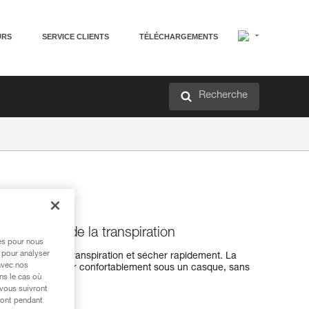
URS
SERVICE CLIENTS
TÉLÉCHARGEMENTS
Recherche
'évacuation de la transpiration
res pour nous
 pour analyser
pour évacuer la transpiration et sécher rapidement. La
avec nos
ermet de le porter confortablement sous un casque, sans
ns le cas où
 vous suivront
ront pendant