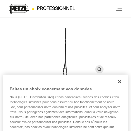
PROFESSIONNEL
Faites un choix concernant vos données
FOOTAPE
Nous (PETZL Distribution SAS) et nos partenaires utilisons des cookies et/ou
technologies similaires pour nous assurer du bon fonctionnement de notre
Site, pour personnaliser notre contenu et nos publicités, et pour analyser notre
trafic. Nous partageons également des informations, quant à votre navigation
Pédale réglable en sangle
sur notre Site, avec nos partenaires analytiques, publicitaires et de réseaux
sociaux afin de personnaliser nos publicités. Dans le cas où vous les
La pédale réglable FOOTAPE s'utilise avec la poignée
acceptez, nos cookies et/ou technologies similaires ne sont actifs que sur