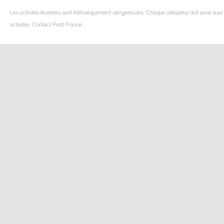
Les activités illustrées sont intrinsèquement dangereuses. Chaque utilisateur doit avoir su
activités. Contact Petzl France