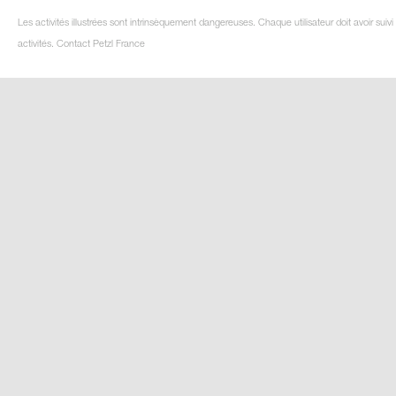
Les activités illustrées sont intrinsèquement dangereuses. Chaque utilisateur doit avoir su
activités. Contact Petzl France