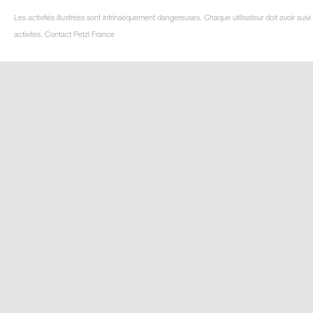
Les activités illustrées sont intrinsèquement dangereuses. Chaque utilisateur doit avoir su
activités. Contact Petzl France