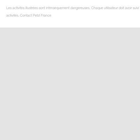
Les activités illustrées sont intrinsèquement dangereuses. Chaque utilisateur doit avoir su
activités. Contact Petzl France