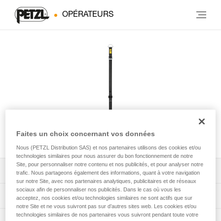
OPÉRATEURS
Faites un choix concernant vos données
CONNEXION VARIO
Nous (PETZL Distribution SAS) et nos partenaires utilisons des cookies et/ou
technologies similaires pour nous assurer du bon fonctionnement de notre
Site, pour personnaliser notre contenu et nos publicités, et pour analyser notre
Télécharger la notice technique (PDF)
trafic. Nous partageons également des informations, quant à votre navigation
sur notre Site, avec nos partenaires analytiques, publicitaires et de réseaux
sociaux afin de personnaliser nos publicités. Dans le cas où vous les
Technical Notice
App pour contrôler et suivre vos EPI
acceptez, nos cookies et/ou technologies similaires ne sont actifs que sur
notre Site et ne vous suivront pas sur d’autres sites web. Les cookies et/ou
technologies similaires de nos partenaires vous suivront pendant toute votre
découvrez ePPEcentre
Procédure de vérification EPI