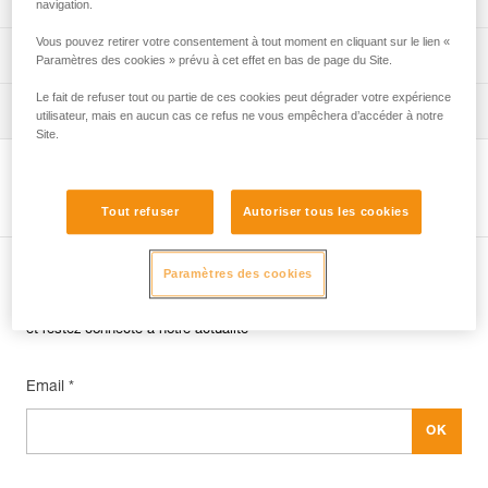
navigation.
Vous pouvez retirer votre consentement à tout moment en cliquant sur le lien «
verif-EPI-sangles-amarrage-procedure-FR
Fiche de suivi EPI
Paramètres des cookies » prévu à cet effet en bas de page du Site.
Le fait de refuser tout ou partie de ces cookies peut dégrader votre expérience
VerifEPI-Sangleamarrage_FR
Conseils pour l'entretien de vos équipements
utilisateur, mais en aucun cas ce refus ne vous empêchera d’accéder à notre
Site.
entretien-longes-sangles-absorbeurs-FR
Voir la page produit
Tout refuser
Autoriser tous les cookies
Paramètres des cookies
Abonnez-vous à la newsletter
et restez connecté à notre actualité
Email *