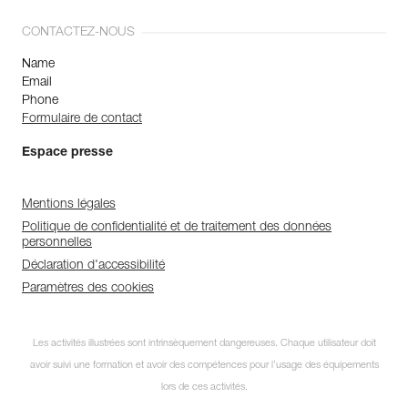
CONTACTEZ-NOUS
Name
Email
Phone
Formulaire de contact
Espace presse
Mentions légales
Politique de confidentialité et de traitement des données
personnelles
Déclaration d'accessibilité
Paramètres des cookies
Les activités illustrées sont intrinsèquement dangereuses. Chaque utilisateur doit
avoir suivi une formation et avoir des compétences pour l’usage des équipements
lors de ces activités.