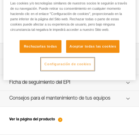
Las cookies y/o tecnologías similares de nuestros socios le seguirán a través
de su navegación. Puede retirar su consentimiento en cualquier momento
haciendo clic en el enlace "Configuración de cookies", proporcionado en la
parte inferior de la página del Sitio web. Rechazar todas o parte de estas
Gestualidad en escalada en hielo -
cookies puede afectar a su experiencia de usuario, pero bajo ninguna
conocimientos básicos
circunstancia tal negativa le impedirá acceder a nuestro Sitio web.
Rechazarlas todas
Aceptar todas las cookies
Descargar ficha técnica (PDF)
Configuración de cookies
Technical Notice
Procedimiento de revisión del EPI
verif-EPI-piolets-procedure-ES
Ficha de seguimiento del EPI
Technical Notice
verif-EPI-piolet-suivi-ES
Consejos para el mantenimiento de tus equipos
Technical Notice
entretien-piolets-crampons-broches_ES
Ver la página del producto