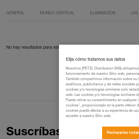
GENERAL
MUNDO VERTICAL
ILUMINACIÓN
LAS
No hay resultados para esta búsqueda
Elija cómo tratamos sus datos
Nosotros [PETZL Distribution SAS) utilizamos 
funcionamiento de nuestro Sitio web, personali
También compartimos información sobre su n
analíticos, publicitarios y de redes sociales 
cookies y/o tecnologías similares solo estarán
web. Las cookies y/o tecnologías similares d
Puede retirar su consentimiento en cualquier
cookies", proporcionado en la parte inferior 
cookies puede afectar a su experiencia de usu
acceder a nuestro Sitio web.
Suscríbase al boletín
Rechazarlas toda