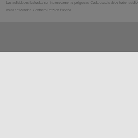
Las actividades ilustradas son intrínsecamente peligrosas. Cada usuario debe haber asistid
estas actividades. Contacto Petzl en España