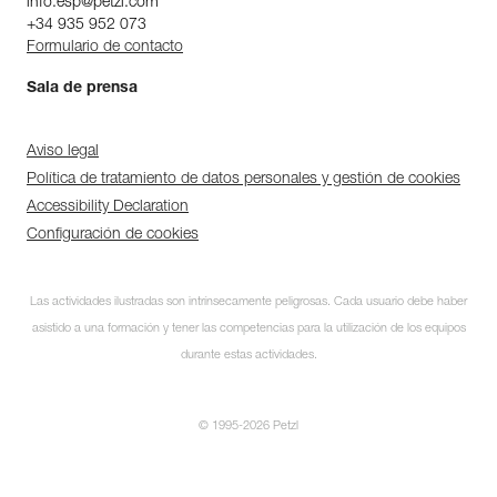
info.esp@petzl.com
+34 935 952 073
Formulario de contacto
Sala de prensa
Aviso legal
Política de tratamiento de datos personales y gestión de cookies
Accessibility Declaration
Configuración de cookies
Las actividades ilustradas son intrínsecamente peligrosas. Cada usuario debe haber
asistido a una formación y tener las competencias para la utilización de los equipos
durante estas actividades.
© 1995-2026 Petzl