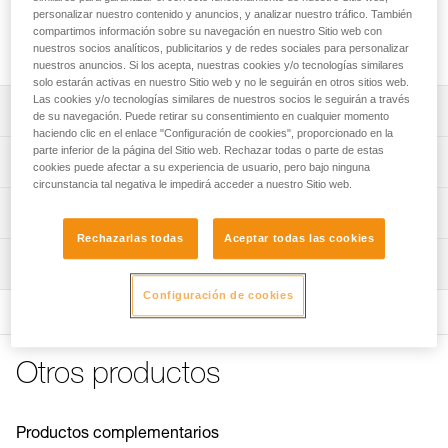
Partes delanteras de los crampones DART para reemplazar
personalizar nuestro contenido y anuncios, y analizar nuestro tráfico. También
los bloques delanteros o para transformar los crampones
compartimos información sobre su navegación en nuestro Sitio web con
IRVIS, VASAK, SARKEN o LYNX.
nuestros socios analíticos, publicitarios y de redes sociales para personalizar
nuestros anuncios. Si los acepta, nuestras cookies y/o tecnologías similares
solo estarán activas en nuestro Sitio web y no le seguirán en otros sitios web.
Las cookies y/o tecnologías similares de nuestros socios le seguirán a través
Descripción
de su navegación. Puede retirar su consentimiento en cualquier momento
haciendo clic en el enlace "Configuración de cookies", proporcionado en la
parte inferior de la página del Sitio web. Rechazar todas o parte de estas
Compatibles con los crampones DART para reemplazar
Características técnicas
cookies puede afectar a su experiencia de usuario, pero bajo ninguna
los bloques delanteros.
circunstancia tal negativa le impedirá acceder a nuestro Sitio web.
Compatibles con los crampones IRVIS, VASAK, SARKEN y
Certificaciones: CE, UIAA
Información técnica
LYNX.
Características por referencia
Rechazarlas todas
Aceptar todas las cookies
Ficha técnica
Compatibles con el KIT CORD-TEC.
Inspección
Descargar el pdf CRAMPON - ACCESSORY
Referencia : U001EA00
Punta frontal modulable (mono o bipunta) según las
COMPATIBILITY
: Peso en configuración monopunta: 360 g
Configuración de cookies
necesidades.
Procedimiento de revisión del EPI
Descargar el pdf technical-notice-DART-2
Garantía : 3 Años
Descargar el pdf verif-EPI-crampons-procedure-ES
El producto se sirve por pares, con ANTISNOW DART.
Pack : 1
Consejos para el mantenimiento de tus equipos
Ficha de seguimiento del EPI
Descargar el pdf Maintenance tips
Otros productos
Descargar el pdf verif-EPI-crampons-suivi-ES
FAQ
FAQ
Productos complementarios
Ver todo el contenido técnico