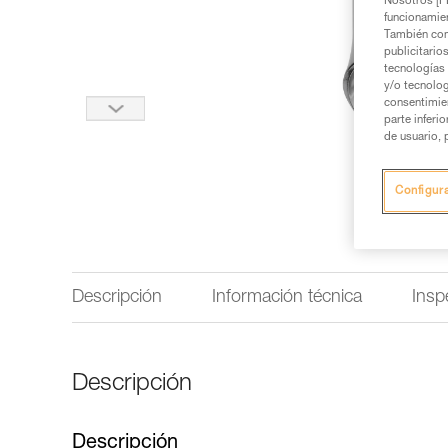
Nosotros [PE
funcionamien
También com
publicitario
tecnologías 
y/o tecnolog
consentimie
parte inferi
de usuario, 
Configur
Descripción
Información técnica
Insp
Descripción
Descripción