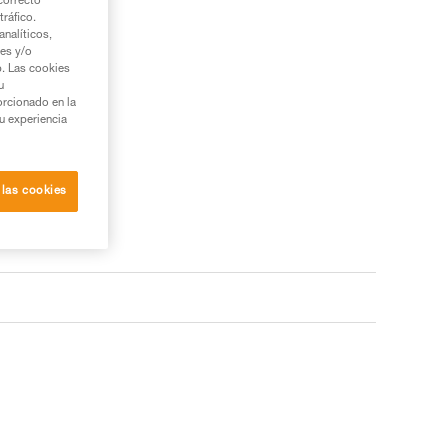
correcto
tráfico.
nalíticos,
ies y/o
b. Las cookies
u
orcionado en la
su experiencia
 las cookies