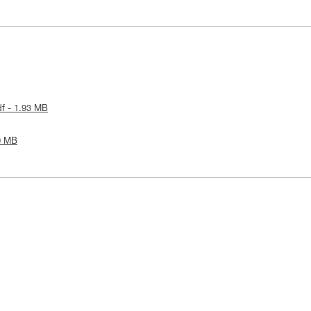
df - 1.93 MB
20 MB