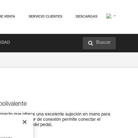
DE VENTA
SERVICIO CLIENTES
DESCARGAS
Buscar
RIDAD
olivalente
pacto que ofrece una excelente sujeción en mano para
lio orificio inferior de conexión permite conectar el
rre así como el del pedal.