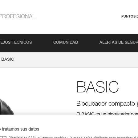
PROFESIONAL
PUNTOS 
EJOS TÉCNICOS
COMUNIDAD
ALERTAS DE SEGU
BASIC
BASIC
Bloqueador compacto p
El BASIC es un bloqueador com
ascender por cuerda fija. El amp
mosquetón del elemento de ama
o tratamos sus datos