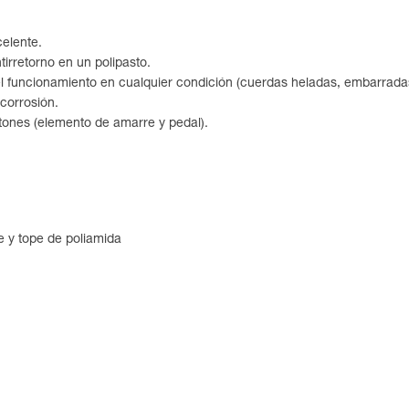
elente.
irretorno en un polipasto.
 funcionamiento en cualquier condición (cuerdas heladas, embarradas.
 corrosión.
etones (elemento de amarre y pedal).
le y tope de poliamida