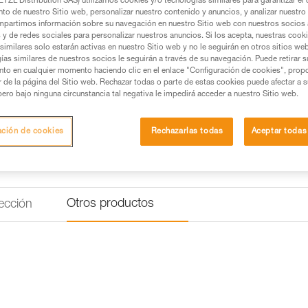
TZL Distribution SAS) utilizamos cookies y/o tecnologías similares para garantizar el 
Buscar un punto de venta
to de nuestro Sitio web, personalizar nuestro contenido y anuncios, y analizar nuestro 
partimos información sobre su navegación en nuestro Sitio web con nuestros socios a
s y de redes sociales para personalizar nuestros anuncios. Si los acepta, nuestras cook
similares solo estarán activas en nuestro Sitio web y no le seguirán en otros sitios we
ías similares de nuestros socios le seguirán a través de su navegación. Puede retirar s
nto en cualquier momento haciendo clic en el enlace "Configuración de cookies", prop
or de la página del Sitio web. Rechazar todas o parte de estas cookies puede afectar a 
pero bajo ninguna circunstancia tal negativa le impedirá acceder a nuestro Sitio web.
ación de cookies
Rechazarlas todas
Aceptar todas
Otros productos
ección