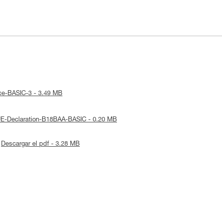
tice-BASIC-3 - 3.49 MB
 UE-Declaration-B18BAA-BASIC - 0.20 MB
Descargar el pdf - 3.28 MB