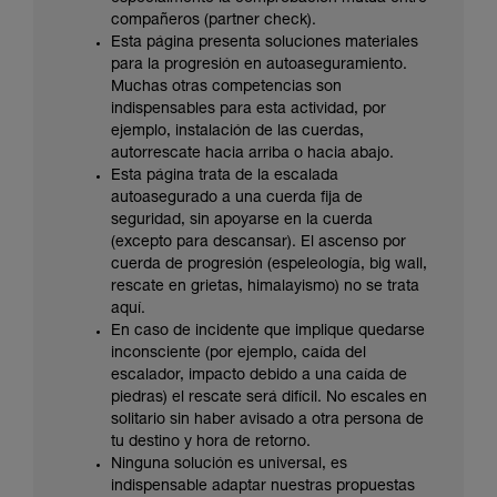
su actividad. Pueden existir otras que no
compañeros (partner check).
describimos aquí.
Esta página presenta soluciones materiales
para la progresión en autoaseguramiento.
Muchas otras competencias son
indispensables para esta actividad, por
ejemplo, instalación de las cuerdas,
autorrescate hacia arriba o hacia abajo.
Esta página trata de la escalada
autoasegurado a una cuerda fija de
seguridad, sin apoyarse en la cuerda
(excepto para descansar). El ascenso por
cuerda de progresión (espeleología, big wall,
rescate en grietas, himalayismo) no se trata
aquí.
En caso de incidente que implique quedarse
inconsciente (por ejemplo, caída del
escalador, impacto debido a una caída de
piedras) el rescate será difícil. No escales en
solitario sin haber avisado a otra persona de
tu destino y hora de retorno.
Ninguna solución es universal, es
indispensable adaptar nuestras propuestas