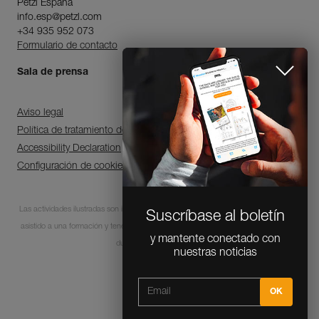
Petzl Espana
info.esp@petzl.com
+34 935 952 073
Formulario de contacto
Sala de prensa
Aviso legal
Política de tratamiento de datos personales y gestión de cookies
Accessibility Declaration
Configuración de cookies
Las actividades ilustradas son intrínsecamente peligrosas. Cada usuario debe haber
Suscríbase al boletín
asistido a una formación y tener las competencias para la utilización de los equipos
y mantente conectado con
durante estas actividades.
nuestras noticias
© 1995-2026 Petzl