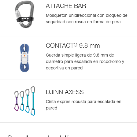
Pack : 1
ATTACHE BAR
Referencia : C052BB03
Mosquetón unidireccional con bloqueo de
Colores : LILAC WHITE
seguridad con rosca en forma de pera
Talla : L
Contorno de cintura : 84-92 cm
Contorno de muslo : 57-62 cm
Peso : 430 g
®
CONTACT
9.8 mm
Garantía : 3 Años
Pack : 1
Cuerda simple ligera de 9,8 mm de
diámetro para escalada en rocódromo y
Referencia : C052BB04
deportiva en pared
Colores : LILAC WHITE
Talla : XL
Contorno de cintura : 92-100 cm
Contorno de muslo : 57-62 cm
DJINN AXESS
Peso : 460 g
Garantía : 3 Años
Cinta exprés robusta para escalada en
Pack : 1
pared
Referencia : C052BB05
Colores : CORAL SAND
Talla : XS
Contorno de cintura : 65-71 cm