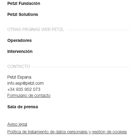
Colores : CORAL SAND
Petzl Fundación
Talla : L
Contorno de cintura : 84-92 cm
Petzl Solutions
Contorno de muslo : 57-62 cm
Peso : 430 g
OTRAS PÁGINAS WEB PETZL
Garantía : 3 Años
Pack : 1
Operadores
Referencia : C052BB09
Intervención
Colores : CORAL SAND
Talla : XL
Contorno de cintura : 92-100 cm
CONTACTO
Contorno de muslo : 57-62 cm
Peso : 460 g
Petzl Espana
Garantía : 3 Años
info.esp@petzl.com
Pack : 1
+34 935 952 073
Formulario de contacto
Sala de prensa
Aviso legal
Política de tratamiento de datos personales y gestión de cookies