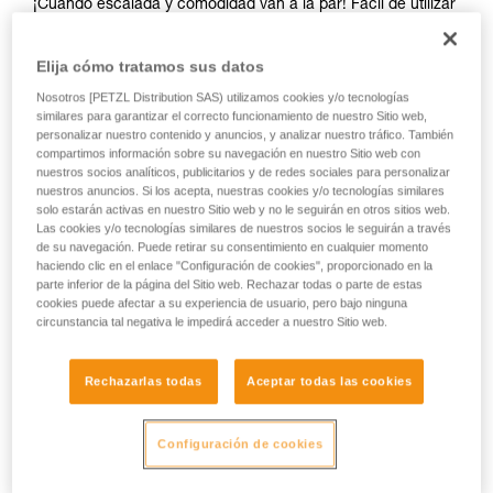
¡Cuando escalada y comodidad van a la par! Fácil de utilizar
y muy confortable, el arnés CORAX LT WOMEN es un arnés
para mujer adecuado tanto para la escalada en rocódromo
Elija cómo tratamos sus datos
como en pared. Sus cuatro anillos portamaterial ofrecen el
espacio suficiente para llevar el equipo necesario en
Nosotros [PETZL Distribution SAS) utilizamos cookies y/o tecnologías
escalada deportiva. Destinado a la gran mayoría, está
similares para garantizar el correcto funcionamiento de nuestro Sitio web,
personalizar nuestro contenido y anuncios, y analizar nuestro tráfico. También
disponible en cinco tallas para adaptarse a todas las
compartimos información sobre su navegación en nuestro Sitio web con
morfologías.
nuestros socios analíticos, publicitarios y de redes sociales para personalizar
nuestros anuncios. Si los acepta, nuestras cookies y/o tecnologías similares
¿Necesitas ayuda para encontrar arnés?
solo estarán activas en nuestro Sitio web y no le seguirán en otros sitios web.
Las cookies y/o tecnologías similares de nuestros socios le seguirán a través
ENCUENTRA TU ARNÉS
de su navegación. Puede retirar su consentimiento en cualquier momento
haciendo clic en el enlace "Configuración de cookies", proporcionado en la
parte inferior de la página del Sitio web. Rechazar todas o parte de estas
cookies puede afectar a su experiencia de usuario, pero bajo ninguna
circunstancia tal negativa le impedirá acceder a nuestro Sitio web.
CORAX LT
Rechazarlas todas
Aceptar todas las cookies
Configuración de cookies