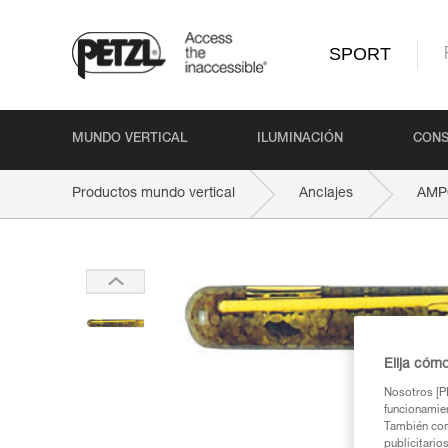
SPORT
MUNDO VERTICAL
ILUMINACIÓN
CONS
Productos mundo vertical
Anclajes
AMP
Elija cóm
Nosotros [PE
funcionamien
También com
publicitario