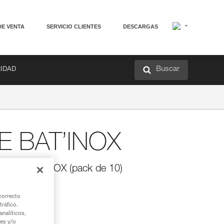
DE VENTA
SERVICIO CLIENTES
DESCARGAS
Buscar
RIDAD
 BAT’INOX
uímico BAT’INOX (pack de 10)
AT’INOX.
correcto
tráfico.
nalíticos,
ies y/o