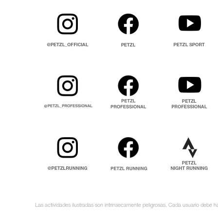
Las actividades ilustradas son intrínsecamente peligrosas. Cada usuario debe ha