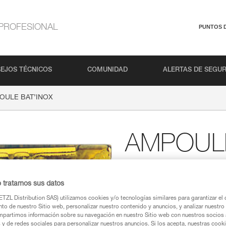
PROFESIONAL
PUNTOS 
EJOS TÉCNICOS
COMUNIDAD
ALERTAS DE SEGU
OULE BAT’INOX
AMPOULE
Cola para el anclaje q
o tratamos sus datos
Cola para el anclaje químico B
TZL Distribution SAS) utilizamos cookies y/o tecnologías similares para garantizar el 
to de nuestro Sitio web, personalizar nuestro contenido y anuncios, y analizar nuestro 
Buscar un punto de venta
partimos información sobre su navegación en nuestro Sitio web con nuestros socios a
s y de redes sociales para personalizar nuestros anuncios. Si los acepta, nuestras cook