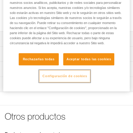
AIRLINE y las hondillas JET. Su doble fondo permite
nuestros socios analíticos, publicitarios y de redes sociales para personalizar
almacenar dos líneas de lanzamiento de forma
nuestros anuncios. Si los acepta, nuestras cookies y/o tecnologías similares
solo estarán activas en nuestro Sitio web y no le seguirán en otros sitios web.
independiente. Una vez plegado dentro de su bolsa, el
Las cookies y/o tecnologías similares de nuestros socios le seguirán a través
conjunto se integra perfectamente en un saco BUCKET.
de su navegación. Puede retirar su consentimiento en cualquier momento
haciendo clic en el enlace "Configuración de cookies", proporcionado en la
parte inferior de la página del Sitio web. Rechazar todas o parte de estas
cookies puede afectar a su experiencia de usuario, pero bajo ninguna
Descripción
circunstancia tal negativa le impedirá acceder a nuestro Sitio web.
Amplia abertura que facilita el almacenamiento de los
Características técnicas
cordinos AIRLINE y de las hondillas JET.
Rechazarlas todas
Aceptar todas las cookies
Doble fondo que permite almacenar dos líneas de
Colores: amarillo/negro
Información técnica
lanzamiento de forma independiente.
Peso: 500 g
Configuración de cookies
FAQ
Dos enganches para aislar los extremos de los cordinos.
Inspección
Características por referencia
FAQ
Cuatro bolsillos de rejilla para guardar las hondillas.
Referencia : S03Y
El cubo se puede plegar y guardar en su bolsa (se integra
Ver todo el contenido técnico
Garantía : 3 Años
perfectamente en los sacos BUCKET).
Pack : 1
Otros productos