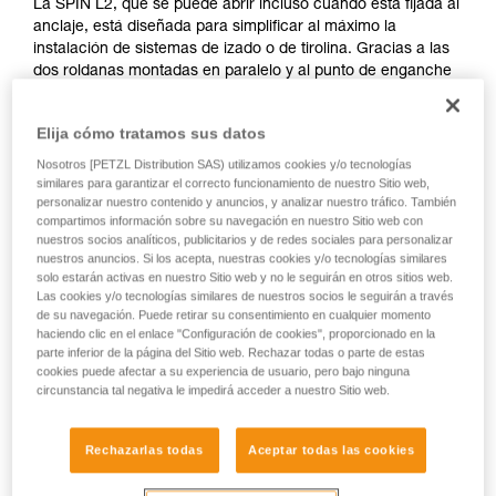
La SPIN L2, que se puede abrir incluso cuando está fijada al
anclaje, está diseñada para simplificar al máximo la
instalación de sistemas de izado o de tirolina. Gracias a las
dos roldanas montadas en paralelo y al punto de enganche
auxiliar, la polea permite montar diferentes tipos de
polipastos complejos. Las roldanas de gran diámetro con
Elija cómo tratamos sus datos
rodamiento de bolas estanco proporcionan un rendimiento
excelente. Se facilitan las manipulaciones, gracias al
Nosotros [PETZL Distribution SAS) utilizamos cookies y/o tecnologías
eslabón giratorio que permite orientar la polea bajo carga y
similares para garantizar el correcto funcionamiento de nuestro Sitio web,
personalizar nuestro contenido y anuncios, y analizar nuestro tráfico. También
conectar directamente mosquetones, cuerdas o cintas.
compartimos información sobre su navegación en nuestro Sitio web con
nuestros socios analíticos, publicitarios y de redes sociales para personalizar
nuestros anuncios. Si los acepta, nuestras cookies y/o tecnologías similares
solo estarán activas en nuestro Sitio web y no le seguirán en otros sitios web.
SPIN L1-L2
Las cookies y/o tecnologías similares de nuestros socios le seguirán a través
de su navegación. Puede retirar su consentimiento en cualquier momento
haciendo clic en el enlace "Configuración de cookies", proporcionado en la
parte inferior de la página del Sitio web. Rechazar todas o parte de estas
cookies puede afectar a su experiencia de usuario, pero bajo ninguna
circunstancia tal negativa le impedirá acceder a nuestro Sitio web.
Rechazarlas todas
Aceptar todas las cookies