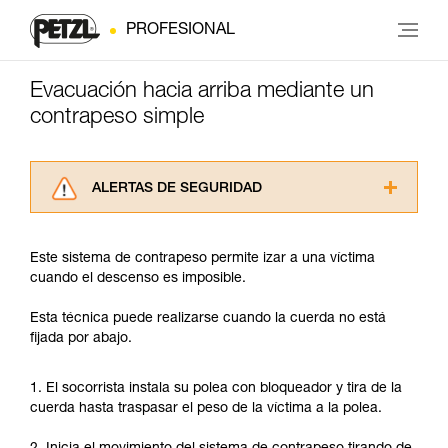
PROFESIONAL
Evacuación hacia arriba mediante un
contrapeso simple
ALERTAS DE SEGURIDAD
Lea atentamente las fichas técnicas de los
productos utilizados en este consejo antes de
Este sistema de contrapeso permite izar a una víctima
consultarlo. Usted debe comprender la
cuando el descenso es imposible.
información de la ficha técnica para poder
comprender este complemento informativo.
Esta técnica puede realizarse cuando la cuerda no está
Dominar estas técnicas requiere una formación
fijada por abajo.
y un entrenamiento específico. Confirme a
través de un profesional su capacidad para
ejecutar estas técnicas, solo y con total
1. El socorrista instala su polea con bloqueador y tira de la
seguridad, antes de ejecutarlas de forma
cuerda hasta traspasar el peso de la víctima a la polea.
autónoma.
Damos ejemplos de técnicas relacionadas con