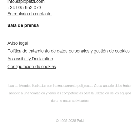
info.esp@petzl.com
+34 935 952 073
Formulario de contacto
Sala de prensa
Aviso legal
Política de tratamiento de datos personales y gestión de cookies
Accessibility Declaration
Configuración de cookies
Las actividades ilustradas son intrínsecamente peligrosas. Cada usuario debe haber
asistido a una formación y tener las competencias para la utilización de los equipos
durante estas actividades.
© 1995-2026 Petzl