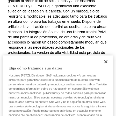
gracias al arnés textil de seis puntos y a los sistemas
CENTERFIT y FLIP&FIT que garantizan una excelente
sujeción del casco en la cabeza. Con un barboquejo de
resistencia modificable, es adecuado tanto para los trabajos
en altura como para los trabajos en el suelo. Dispone de
orificios de ventilación con cortinillas deslizantes para airear
el casco. La integración óptima de una linterna frontal Petzl,
de una pantalla de protección, de orejeras y de múltiples
accesorios lo hacen un casco completamente modular, que
responde a las necesidades adicionales de los
profesionales. La versión de alta visibilidad está provista de
una carcasa exterior de color fluorescente con clips
fosforescentes y bandas reflectantes, para una visibilidad
Elija cómo tratamos sus datos
óptima del trabajador, de día y de noche.
Nosotros [PETZL Distribution SAS) utilizamos cookies y/o tecnologías
similares para garantizar el correcto funcionamiento de nuestro Sitio web,
personalizar nuestro contenido y anuncios, y analizar nuestro tráfico. También
VERTEX
compartimos información sobre su navegación en nuestro Sitio web con
nuestros socios analíticos, publicitarios y de redes sociales para personalizar
nuestros anuncios. Si los acepta, nuestras cookies y/o tecnologías similares
solo estarán activas en nuestro Sitio web y no le seguirán en otros sitios web.
Las cookies y/o tecnologías similares de nuestros socios le seguirán a través
de su navegación. Puede retirar su consentimiento en cualquier momento
haciendo clic en el enlace "Configuración de cookies", proporcionado en la