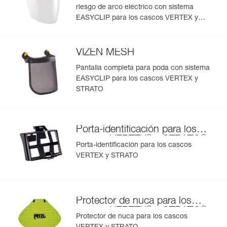
riesgo de arco eléctrico con sistema
EASYCLIP que facilita la instalación.
EASYCLIP para los cascos VERTEX y
- Linterna frontal Petzl con fijaciones o linterna frontal con
Más información
cinta elástica.
STRATO
- Protector para casco que permite proteger la carcasa
de la suciedad y de las salpicaduras de pintura.
VIZEN MESH
- Protector de nuca para proteger el cuello de la lluvia y
Pantalla completa para poda con sistema
de los rayos solares.
EASYCLIP para los cascos VERTEX y
- Porta-identificación para identificar rápidamente al
usuario.
STRATO
- Barboquejo y acolchado intercambiables.
- Orejeras de protección.
- Disponible en dos colores de alta visibilidad: amarillo y
Porta-identificación para los
naranja.
®
®
cascos VERTEX
y STRATO
Porta-identificación para los cascos
VERTEX y STRATO
Protector de nuca para los
®
®
cascos VERTEX
y STRATO
Protector de nuca para los cascos