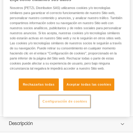
El protector de nuca para los cascos VERTEX y STRATO
Nosotros [PETZL Distribution SAS) utilizamos cookies y/o tecnologías
asegura una protección eficaz de la nuca contra la lluvia y el
similares para garantizar el correcto funcionamiento de nuestro Sitio web,
sol. Con colores fluorescentes, ofrece al trabajador una
personalizar nuestro contenido y anuncios, y analizar nuestro tráfico. También
compartimos información sobre su navegación en nuestro Sitio web con
mejor visibilidad de día. Disponible en dos colores.
nuestros socios analíticos, publicitarios y de redes sociales para personalizar
nuestros anuncios. Si los acepta, nuestras cookies y/o tecnologías similares
solo estarán activas en nuestro Sitio web y no le seguirán en otros sitios web.
Las cookies y/o tecnologías similares de nuestros socios le seguirán a través
Helmet accessories
de su navegación. Puede retirar su consentimiento en cualquier momento
haciendo clic en el enlace "Configuración de cookies", proporcionado en la
parte inferior de la página del Sitio web. Rechazar todas o parte de estas
cookies puede afectar a su experiencia de usuario, pero bajo ninguna
circunstancia tal negativa le impedirá acceder a nuestro Sitio web.
Rechazarlas todas
Aceptar todas las cookies
Configuración de cookies
Descripción