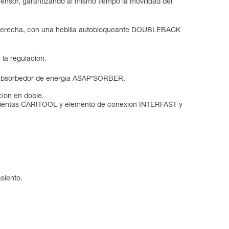
ensor, garantizando al mismo tiempo la movilidad del
 a la derecha, con una hebilla autobloqueante DOUBLEBACK
 la regulación.
 al absorbedor de energía ASAP’SORBER.
ción en doble.
rramientas CARITOOL y elemento de conexión INTERFAST y
siento.