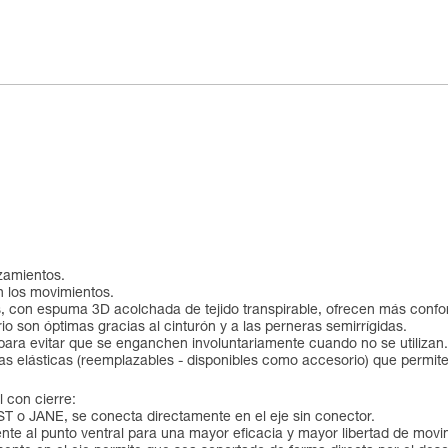
ozamientos.
en los movimientos.
as, con espuma 3D acolchada de tejido transpirable, ofrecen más confor
io son óptimas gracias al cinturón y a las perneras semirrígidas.
para evitar que se enganchen involuntariamente cuando no se utilizan.
ntas elásticas (reemplazables - disponibles como accesorio) que permit
l con cierre:
o JANE, se conecta directamente en el eje sin conector.
te al punto ventral para una mayor eficacia y mayor libertad de movi