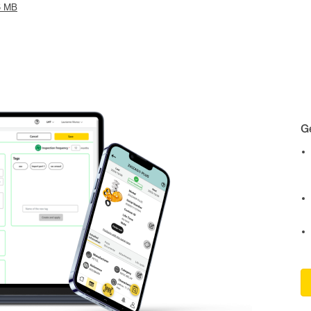
25 MB
Ge