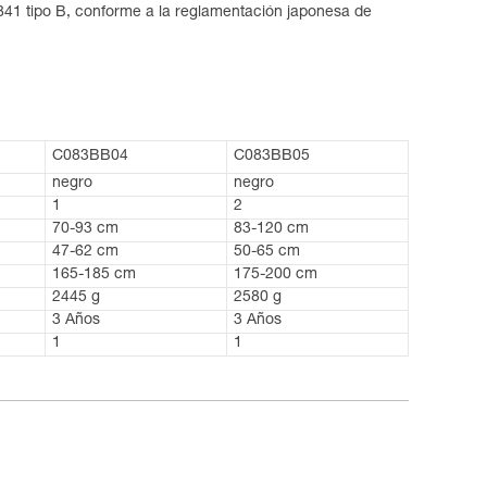
41 tipo B, conforme a la reglamentación japonesa de
C083BB04
C083BB05
negro
negro
1
2
70-93 cm
83-120 cm
47-62 cm
50-65 cm
165-185 cm
175-200 cm
2445 g
2580 g
3 Años
3 Años
1
1