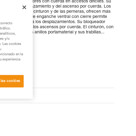
ara los trabajadores con cuerda en accesos difíciles. Su
rísticas del desplazamiento y del ascenso por cuerda. Los
n semirrígida del cinturón y de las perneras, ofrecen más
rabajo. Su punto de enganche ventral con cierre permite
ipo necesario para los desplazamientos. Su bloqueador
correcto
eficacia durante los ascensos por cuerda. El cinturón, con
tráfico.
 metálicos, sus anillos portamaterial y sus trabillas...
nalíticos,
ies y/o
b. Las cookies
u
orcionado en la
su experiencia
 las cookies