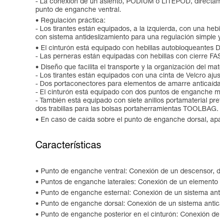
- La conexión de un asiento, PODIUM o LITEPOD, directame
punto de enganche ventral.
Regulación práctica:
- Los tirantes están equipados, a la izquierda, con una he
con sistema antideslizamiento para una regulación simple 
El cinturón está equipado con hebillas autobloqueant
- Las perneras están equipadas con hebillas con cierre FAS
Diseño que facilita el transporte y la organización del mate
- Los tirantes están equipados con una cinta de Velcro aj
- Dos portaconectores para elementos de amarre anticaída
- El cinturón está equipado con dos puntos de enganche me
- También está equipado con siete anillos portamaterial 
dos trabillas para las bolsas portaherramientas TOOLBAG.
En caso de caída sobre el punto de enganche dorsal, apar
Características
Punto de enganche ventral: Conexión de un descensor, de
Puntos de enganche laterales: Conexión de un elemento d
Punto de enganche esternal: Conexión de un sistema ant
Punto de enganche dorsal: Conexión de un sistema antic
Punto de enganche posterior en el cinturón: Conexión d