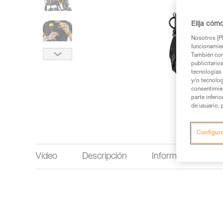
Elija cóm
Nosotros [PE
funcionamien
También com
publicitario
tecnologías 
y/o tecnolog
consentimie
parte inferi
de usuario, 
Configur
Vídeo
Descripción
Información técnic