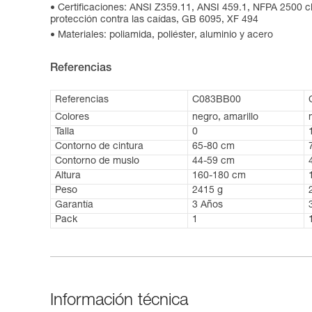
Certificaciones: ANSI Z359.11, ANSI 459.1, NFPA 2500 c
protección contra las caídas, GB 6095, XF 494
Materiales: poliamida, poliéster, aluminio y acero
Referencias
Referencias
C083BB00
Colores
negro, amarillo
Talla
0
Contorno de cintura
65-80 cm
Contorno de muslo
44-59 cm
Altura
160-180 cm
Peso
2415 g
Garantía
3 Años
Pack
1
Información técnica