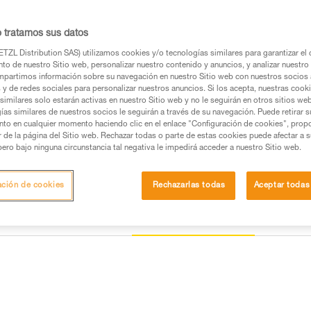
El arnés ASTRO está diseñado p
diseño se adapta a las caracte
acolchados 3D y la construcció
o tratamos sus datos
confort en todas las fases de t
una instalación óptima del equ
TZL Distribution SAS) utilizamos cookies y/o tecnologías similares para garantizar el 
integrado CROLL L favorece la 
to de nuestro Sitio web, personalizar nuestro contenido y anuncios, y analizar nuestro 
sus puntos de enganche laterales
partimos información sobre su navegación en nuestro Sitio web con nuestros socios a
Leer la continuación
s y de redes sociales para personalizar nuestros anuncios. Si los acepta, nuestras cook
similares solo estarán activas en nuestro Sitio web y no le seguirán en otros sitios we
ías similares de nuestros socios le seguirán a través de su navegación. Puede retirar s
Buscar un punto de venta
nto en cualquier momento haciendo clic en el enlace "Configuración de cookies", prop
or de la página del Sitio web. Rechazar todas o parte de estas cookies puede afectar a 
pero bajo ninguna circunstancia tal negativa le impedirá acceder a nuestro Sitio web.
ación de cookies
Rechazarlas todas
Aceptar todas
Otros productos
a
Inspección