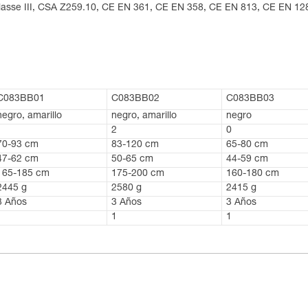
lasse III, CSA Z259.10, CE EN 361, CE EN 358, CE EN 813, CE EN 128
C083BB01
C083BB02
C083BB03
negro, amarillo
negro, amarillo
negro
1
2
0
70-93 cm
83-120 cm
65-80 cm
47-62 cm
50-65 cm
44-59 cm
165-185 cm
175-200 cm
160-180 cm
2445 g
2580 g
2415 g
3 Años
3 Años
3 Años
1
1
1