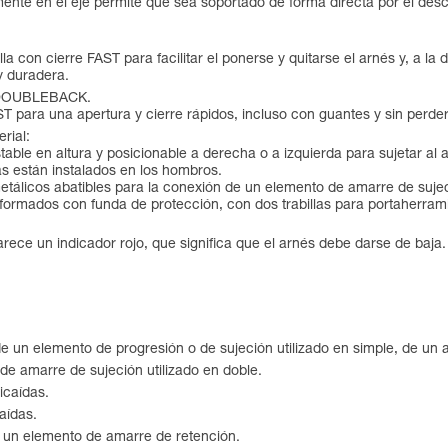
nte en el eje permite que sea soportado de forma directa por el desc
billa con cierre FAST para facilitar el ponerse y quitarse el arnés y,
y duradera.
es DOUBLEBACK.
T para una apertura y cierre rápidos, incluso con guantes y sin perder
rial:
ustable en altura y posicionable a derecha o a izquierda para sujetar
s están instalados en los hombros.
tálicos abatibles para la conexión de un elemento de amarre de suje
preformados con funda de protección, con dos trabillas para portahe
ece un indicador rojo, que significa que el arnés debe darse de baja.
 un elemento de progresión o de sujeción utilizado en simple, de un a
e amarre de sujeción utilizado en doble.
icaídas.
aídas.
e un elemento de amarre de retención.