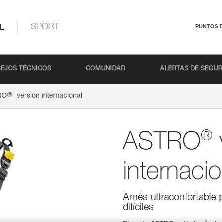
L
SPORT
PUNTOS 
EJOS TÉCNICOS
COMUNIDAD
ALERTAS DE SEGU
®
RO
versión internacional
®
ASTRO
internacio
Arnés ultraconfortable
difíciles