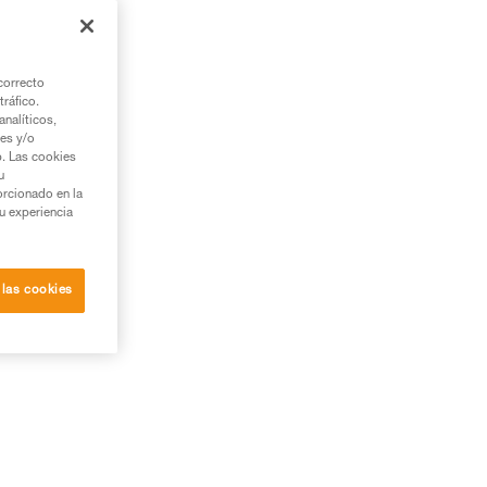
correcto
tráfico.
nalíticos,
ies y/o
b. Las cookies
u
orcionado en la
su experiencia
 las cookies