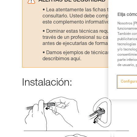
ALERTAS DE SEGURIDAD
Lea atentamente las fichas técnicas de l
Elija cóm
consultarlo. Usted debe comprender la inf
este complemento informativo.
Nosotros [PE
funcionamien
Dominar estas técnicas requiere una for
También com
través de un profesional su capacidad para 
publicitario
antes de ejecutarlas de forma autónoma.
tecnologías 
y/o tecnolog
Damos ejemplos de técnicas relacionadas 
consentimie
describimos aquí.
parte inferi
de usuario, 
Instalación:
Configur