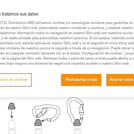
os productos utilizados en este consejo antes de
o tratamos sus datos
ormación de la ficha técnica para poder comprender
TZL Distribution SAS) utilizamos cookies y/o tecnologías similares para garantizar el 
to de nuestro Sitio web, personalizar nuestro contenido y anuncios, y analizar nuestro 
mación y un entrenamiento específico. Confirme a
partimos información sobre su navegación en nuestro Sitio web con nuestros socios a
ejecutar estas técnicas, solo y con total seguridad,
s y de redes sociales para personalizar nuestros anuncios. Si los acepta, nuestras cook
similares solo estarán activas en nuestro Sitio web y no le seguirán en otros sitios we
ías similares de nuestros socios le seguirán a través de su navegación. Puede retirar s
con su actividad. Pueden existir otras que no
nto en cualquier momento haciendo clic en el enlace "Configuración de cookies", prop
or de la página del Sitio web. Rechazar todas o parte de estas cookies puede afectar a 
pero bajo ninguna circunstancia tal negativa le impedirá acceder a nuestro Sitio web.
ación de cookies
Rechazarlas todas
Aceptar todas