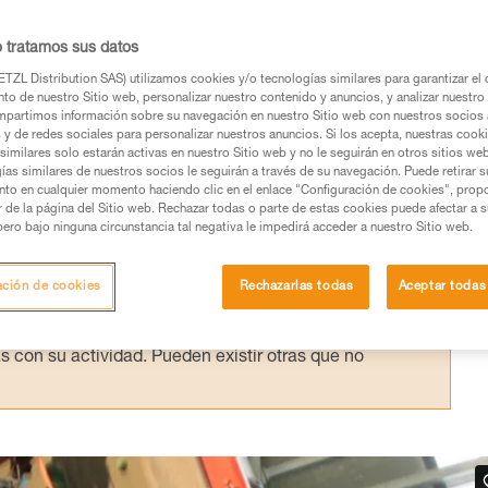
e han repetido reemplazando el GRIGRI 2 p
o no se ha cambiado: la única variable es 
o tratamos sus datos
TZL Distribution SAS) utilizamos cookies y/o tecnologías similares para garantizar el 
to de nuestro Sitio web, personalizar nuestro contenido y anuncios, y analizar nuestro 
partimos información sobre su navegación en nuestro Sitio web con nuestros socios a
s y de redes sociales para personalizar nuestros anuncios. Si los acepta, nuestras cook
similares solo estarán activas en nuestro Sitio web y no le seguirán en otros sitios we
ías similares de nuestros socios le seguirán a través de su navegación. Puede retirar s
nto en cualquier momento haciendo clic en el enlace "Configuración de cookies", prop
os productos utilizados en este consejo antes de
or de la página del Sitio web. Rechazar todas o parte de estas cookies puede afectar a 
ormación de la ficha técnica para poder comprender
pero bajo ninguna circunstancia tal negativa le impedirá acceder a nuestro Sitio web.
mación y un entrenamiento específico. Confirme a
ación de cookies
Rechazarlas todas
Aceptar todas
ejecutar estas técnicas, solo y con total seguridad,
con su actividad. Pueden existir otras que no