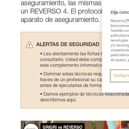
aseguramiento, las mismas caídas s
un REVERSO 4. El protocolo de ensay
Elija cóm
aparato de aseguramiento.
Nosotros [PE
funcionamien
También com
publicitario
tecnologías 
ALERTAS DE SEGURIDAD
y/o tecnolog
consentimie
Lea atentamente las fichas técnicas de l
parte inferi
consultarlo. Usted debe comprender la inf
de usuario, 
este complemento informativo.
Dominar estas técnicas requiere una for
Configur
través de un profesional su capacidad para 
antes de ejecutarlas de forma autónoma.
Damos ejemplos de técnicas relacionadas 
describimos aquí.