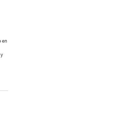
o en
 y