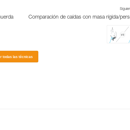
Siguie
 cuerda
Comparación de caídas con masa rígida/per
r todas las técnicas