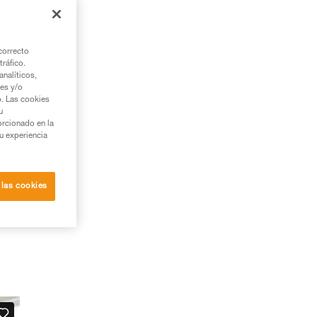
or
el
correcto
tráfico.
nalíticos,
ies y/o
b. Las cookies
u
orcionado en la
su experiencia
 las cookies