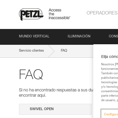
OPERADORES
MUNDO VERTICAL
ILUMINACIÓN
CONS
Servicio clientes
FAQ
Elija cóm
Nosotros [PE
funcionamien
FAQ
También com
publicitario
tecnologías 
y/o tecnolog
Si no ha encontrado respuestas a sus dudas en nuestra
consentimie
encontrar aquí.
parte inferi
de usuario, 
Realizar 
Configur