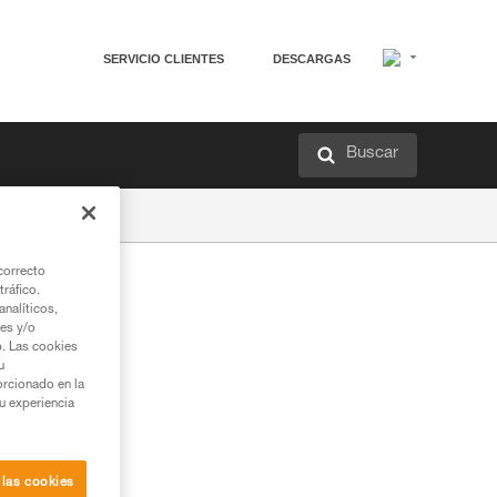
SERVICIO CLIENTES
DESCARGAS
Buscar
correcto
tráfico.
nalíticos,
ies y/o
b. Las cookies
u
orcionado en la
su experiencia
 las cookies