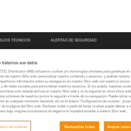
EJOS TÉCNICOS
ALERTAS DE SEGURIDAD
o tratamos sus datos
TZL Distribution SAS) utilizamos cookies y/o tecnologías similares para garantizar el 
to de nuestro Sitio web, personalizar nuestro contenido y anuncios, y analizar nuestro 
partimos información sobre su navegación en nuestro Sitio web con nuestros socios a
s y de redes sociales para personalizar nuestros anuncios. Si los acepta, nuestras cook
similares solo estarán activas en nuestro Sitio web y no le seguirán en otros sitios we
ías similares de nuestros socios le seguirán a través de su navegación. Puede retirar s
s páginas de productos y técnicas, las debería
nto en cualquier momento haciendo clic en el enlace "Configuración de cookies", prop
or de la página del Sitio web. Rechazar todas o parte de estas cookies puede afectar a 
pero bajo ninguna circunstancia tal negativa le impedirá acceder a nuestro Sitio web.
una búsqueda
ación de cookies
Rechazarlas todas
Aceptar todas