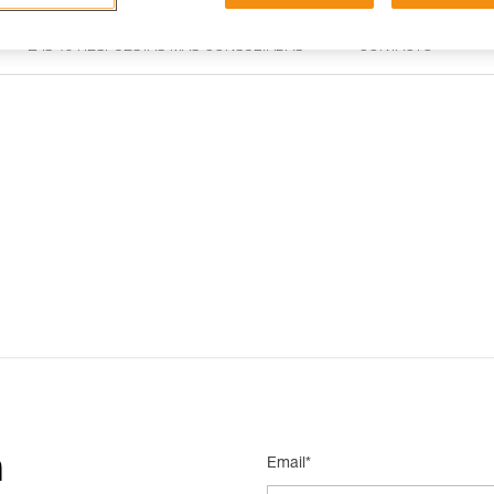
LAS 15 RESPUESTAS MÁS CONSULTADAS
CONTACTO
n
Email*