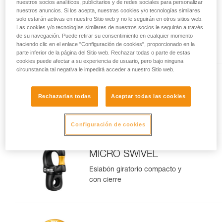
nuestros socios analíticos, publicitarios y de redes sociales para personalizar
EASHOOK OPEN
nuestros anuncios. Si los acepta, nuestras cookies y/o tecnologías similares
solo estarán activas en nuestro Sitio web y no le seguirán en otros sitios web.
Conector con punto de
Las cookies y/o tecnologías similares de nuestros socios le seguirán a través
conexión con cierre para
de su navegación. Puede retirar su consentimiento en cualquier momento
haciendo clic en el enlace "Configuración de cookies", proporcionado en la
elemento de amarre doble y
parte inferior de la página del Sitio web. Rechazar todas o parte de estas
elemento de amarre de sujeción
cookies puede afectar a su experiencia de usuario, pero bajo ninguna
circunstancia tal negativa le impedirá acceder a nuestro Sitio web.
SWIVEL OPEN
Rechazarlas todas
Aceptar todas las cookies
Eslabón giratorio con cierre con
rodamiento de bolas
Configuración de cookies
MICRO SWIVEL
Eslabón giratorio compacto y
con cierre