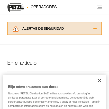
OPERADORES
ALERTAS DE SEGURIDAD
Lea atentamente las fichas técnicas de los
productos utilizados en este consejo antes de
consultarlo. Usted debe comprender la
información de la ficha técnica para poder
comprender este complemento informativo.
Dominar estas técnicas requiere una formación
En el artículo
y un entrenamiento específico. Confirme a
través de un profesional su capacidad para
ejecutar estas técnicas, solo y con total
CANYON GUIDE
seguridad, antes de ejecutarlas de forma
autónoma.
Elija cómo tratamos sus datos
Arnés confortable y ergonómico
Damos ejemplos de técnicas relacionadas con
con protección posterior
Nosotros [PETZL Distribution SAS) utilizamos cookies y/o tecnologías
su actividad. Pueden existir otras que no
integrada para el descenso de
similares para garantizar el correcto funcionamiento de nuestro Sitio web,
describimos aquí.
personalizar nuestro contenido y anuncios, y analizar nuestro tráfico. También
barrancos
compartimos información sobre su navegación en nuestro Sitio web con