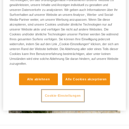
Technologien, um das ordnungsgemäße Funktionieren unserer Website zu
Wir geben Beispiele für die mit Ihrer Aktivität
gewährleisten, unsere Inhalte und Anzeigen individuell zu gestalten und
verbundenen Techniken. Möglicherweise gibt es
Das REVERSO ist ein Sicherungs- und Abseilgerät, bei dem
unseren Datenverkehr zu analysieren. Wir geben auch Informationen über Ihr
noch andere Techniken, die hier nicht
Surfverhalten auf unserer Website an unsere Analyse-, Werbe- und Social-
die gleichen Handgriffe zum Einsatz kommen wie bei den
Media-Partner weiter, um unsere Werbung anzupassen. Wenn Sie diese
beschrieben werden.
meisten anderen Sicherungsgeräten (z.B. Tube). Wir stellen
akzeptieren, sind unsere Cookies und/oder ähnliche Technologien nur auf
in diesem Video die für die Sicherungsgeräte von Petzl
unserer Website aktiv und verfolgen Sie nicht auf andere Websites. Die
(VERSO, REVERSO et UNIREVERSO) anzuwendende
Cookies und/oder ähnliche Technologien unserer Partner werden Sie während
Sicherungstechnik vor.
Ihres gesamten Surfens verfolgen. Sie können Ihre Einwilligung jederzeit
widerrufen, indem Sie auf den Link „Cookie-Einstellungen“ klicken, der sich am
unteren Rand der Website befindet. Die Ablehnung aller oder eines Teils dieser
Cookies kann Ihre Benutzererfahrung beeinträchtigen, aber unter keinen
Umständen wird eine solche Ablehnung Sie daran hindern, auf unsere Website
zuzugreifen.
Alle ablehnen
Alle Cookies akzeptieren
Cookie-Einstellungen