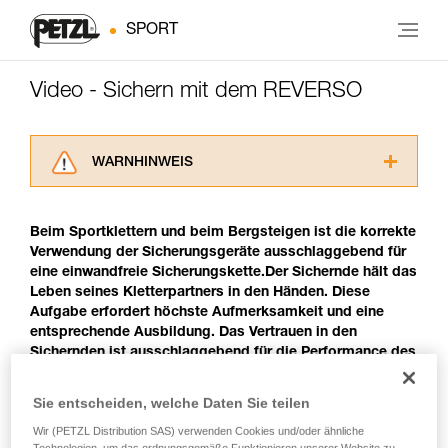
SPORT
Video - Sichern mit dem REVERSO
WARNHINWEIS
Lesen Sie die Gebrauchsanweisungen der
Produkte, um die es in diesem Tech Tipp geht,
Beim Sportklettern und beim Bergsteigen ist die korrekte
aufmerksam durch, bevor Sie diesen zu Rate
Verwendung der Sicherungsgeräte ausschlaggebend für
ziehen. Um diese Zusatzinformationen
eine einwandfreie Sicherungskette.Der Sichernde hält das
verstehen zu können, müssen Sie zuerst die in
Leben seines Kletterpartners in den Händen. Diese
der Gebrauchsanweisung enthaltenen
Aufgabe erfordert höchste Aufmerksamkeit und eine
Informationen richtig verstanden haben.
entsprechende Ausbildung. Das Vertrauen in den
Die Beherrschung dieser Techniken setzt eine
Sichernden ist ausschlaggebend für die Performance des
entsprechende Ausbildung und ein spezielles
Kletterers. Ein guter Kletterer muss auch ein guter
Training voraus. Prüfen Sie zusammen mit
Sicherer sein.
einem Profi, ob Sie in der Lage sind, den
Sie entscheiden, welche Daten Sie teilen
Vorgang alleine sicher zu wiederholen, bevor
Wir (PETZL Distribution SAS) verwenden Cookies und/oder ähnliche
Sie ihn eigenständig durchführen.
Sichern mit dem REVERSO