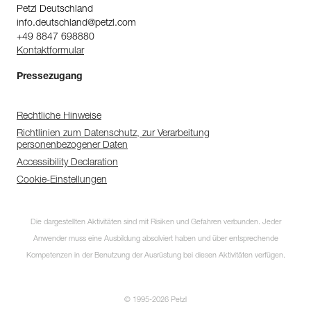
Petzl Deutschland
info.deutschland@petzl.com
+49 8847 698880
Kontaktformular
Pressezugang
Rechtliche Hinweise
Richtlinien zum Datenschutz, zur Verarbeitung
personenbezogener Daten
Accessibility Declaration
Cookie-Einstellungen
Die dargestellten Aktivitäten sind mit Risiken und Gefahren verbunden. Jeder
Anwender muss eine Ausbildung absolviert haben und über entsprechende
Kompetenzen in der Benutzung der Ausrüstung bei diesen Aktivitäten verfügen.
© 1995-2026 Petzl