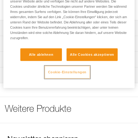
unserer Website aktiv und verfolgen Sie nicht auf andere Websites. Die
zusammen mit der ASCENSION-Seilklemme mit Griff für den
Cookies und/oder ähnliche Technologien unserer Partner werden Sie während
Aufstieg am Seil verwendet.
Ihres gesamten Surfens verfolgen. Sie können Ihre Einwilligung jederzeit
widerrufen, indem Sie auf den Link „Cookie-Einstellungen“ klicken, der sich am
unteren Rand der Website befindet. Die Ablehnung aller oder eines Teils dieser
Cookies kann Ihre Benutzererfahrung beeinträchtigen, aber unter keinen
Leistungsverzeichnis
Umständen wird eine solche Ablehnung Sie daran hindern, auf unsere Website
zuzugreifen.
Wird für den Aufstieg am Seil an der ASCENSION-
Technische Spezifikationen
Seilklemme befestigt.
Alle ablehnen
Alle Cookies akzeptieren
Abriebfeste steife Verstärkung des Fußteils, um den
Material: Polyamid, Stahl
Technische Informationen
Einstieg zu erleichtern.
Gewicht: 65 g
Pflegeempfehlungen für Ihre Ausrüstung
Der elastische Riemen gewährleistet den Halt des Fußes
Cookie-Einstellungen
Wartung
Zugrundeliegende Spezifikationen
Das PDF herunterladen Maintenance tips
in der Trittschlinge und ist für alle Schuharten geeignet.
Häufige Fragen
Mit der DoubleBack-Schnalle lässt sich die Höhe der
Referenz : C47A
Häufige Fragen
Trittschlinge schnell und einfach einstellen.
Garantie : 3 Jahre
Verpackung : 1
See all technical content
Weitere Produkte