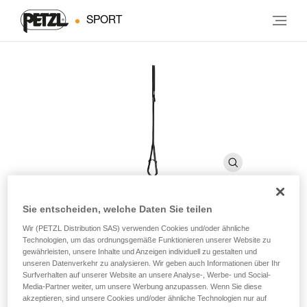
SPORT
Sie entscheiden, welche Daten Sie teilen
FOOTAPE
Wir (PETZL Distribution SAS) verwenden Cookies und/oder ähnliche
Technologien, um das ordnungsgemäße Funktionieren unserer Website zu
gewährleisten, unsere Inhalte und Anzeigen individuell zu gestalten und
unseren Datenverkehr zu analysieren. Wir geben auch Informationen über Ihr
Längenverstellbare Trittschlinge aus Gurtband
Surfverhalten auf unserer Website an unsere Analyse-, Werbe- und Social-
Media-Partner weiter, um unsere Werbung anzupassen. Wenn Sie diese
Die längenverstellbare FOOTAPE-Trittschlinge wird
akzeptieren, sind unsere Cookies und/oder ähnliche Technologien nur auf