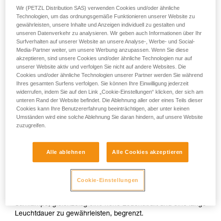
Wir (PETZL Distribution SAS) verwenden Cookies und/oder ähnliche
Technologien, um das ordnungsgemäße Funktionieren unserer Website zu
oder
gewährleisten, unsere Inhalte und Anzeigen individuell zu gestalten und
unseren Datenverkehr zu analysieren. Wir geben auch Informationen über Ihr
Surfverhalten auf unserer Website an unsere Analyse-, Werbe- und Social-
Erhöhung der
Erhöhung der
Media-Partner weiter, um unsere Werbung anzupassen. Wenn Sie diese
Leuchtstärke
Leuchtdauer
akzeptieren, sind unsere Cookies und/oder ähnliche Technologien nur auf
zulasten der
zulasten der
unserer Website aktiv und verfolgen Sie nicht auf andere Websites. Die
Leuchtdauer
Leuchtstärke
Cookies und/oder ähnliche Technologien unserer Partner werden Sie während
Ihres gesamten Surfens verfolgen. Sie können Ihre Einwilligung jederzeit
Leuchtstärke und Leuchtdauer einer Stirnlampe sind zwei
widerrufen, indem Sie auf den Link „Cookie-Einstellungen“ klicken, der sich am
unteren Rand der Website befindet. Die Ablehnung aller oder eines Teils dieser
Parameter, die sich gegenseitig bedingen, ungeachtet der
Cookies kann Ihre Benutzererfahrung beeinträchtigen, aber unter keinen
verwendeten Technologie. Bei einer bestimmten verfügbaren
Umständen wird eine solche Ablehnung Sie daran hindern, auf unsere Website
Energie hat die Erhöhung der Leuchtstärke automatisch eine
zuzugreifen.
Reduktion der Leuchtdauer und umgekehrt zur Folge.
Alle ablehnen
Alle Cookies akzeptieren
Am Kopf getragene kompakte Stirnlampen verfügen in der
Regel über eine Energiequelle (Batterien oder Akkus) von
geringer Kapazität, um Größe und Gewicht zu reduzieren
Cookie-Einstellungen
und den Tragekomfort zu optimieren. Trotz der verbesserten
Leistungen von LEDs und Akkus sind die Möglichkeiten einer
Stirnlampe, gleichzeitig eine hohe Leuchtkraft und eine lange
Leuchtdauer zu gewährleisten, begrenzt.