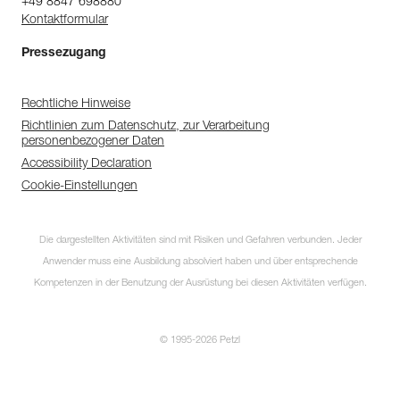
+49 8847 698880
Kontaktformular
Pressezugang
Rechtliche Hinweise
Richtlinien zum Datenschutz, zur Verarbeitung
personenbezogener Daten
Accessibility Declaration
Cookie-Einstellungen
Die dargestellten Aktivitäten sind mit Risiken und Gefahren verbunden. Jeder
Anwender muss eine Ausbildung absolviert haben und über entsprechende
Kompetenzen in der Benutzung der Ausrüstung bei diesen Aktivitäten verfügen.
© 1995-2026 Petzl