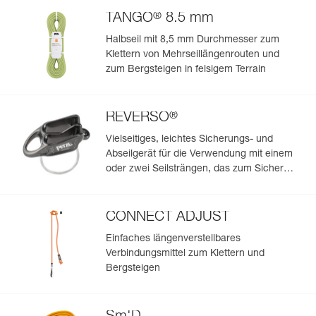
Verpackung : 1
Umweltschonendes Design: Außenmaterial des Hüftgurts
®
TANGO
8.5 mm
Referenz : C022CA02
und der Beinschlaufen aus 100 % recyceltem Polyester.
Farbe(n) : DARK RED
Halbseil mit 8,5 mm Durchmesser zum
Größe : L
Klettern von Mehrseillängenrouten und
Taillenumfang : 84-92 cm
zum Bergsteigen in felsigem Terrain
Beinschlaufen : 54-64 cm
Gewicht : 410 g
Garantie : 3 Jahre
®
REVERSO
Verpackung : 1
Referenz : C022CA03
Vielseitiges, leichtes Sicherungs- und
Farbe(n) : DARK RED
Abseilgerät für die Verwendung mit einem
Größe : XL
oder zwei Seilsträngen, das zum Sichern
Taillenumfang : 92-100 cm
des Nachsteigenden vom Standplatz aus
Beinschlaufen : 56-66 cm
geeignet ist
Gewicht : 435 g
CONNECT ADJUST
Garantie : 3 Jahre
Verpackung : 1
Einfaches längenverstellbares
Verbindungsmittel zum Klettern und
Bergsteigen