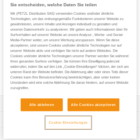
Maximaler Komfort für jede Jahreszeit! Der ADJAMA-Gurt ist
Sie entscheiden, welche Daten Sie teilen
zum Sportklettern am Fels, zum Klettern in
Wir (PETZL Distribution SAS) verwenden Cookies und/oder ähnliche
Mehrseillängenrouten und zum Tradklettern bestimmt. Dank
Technologien, um das ordnungsgemäße Funktionieren unserer Website zu
der verstellbaren Beinschlaufen passt er sich allen
gewährleisten, unsere Inhalte und Anzeigen individuell zu gestalten und
Kletternden an. Dank der schmalen Konstruktion ohne
unseren Datenverkehr zu analysieren. Wir geben auch Informationen über Ihr
Schrägband ist er sowohl beim freien Hängen als auch beim
Surfverhalten auf unserer Website an unsere Analyse-, Werbe- und Social-
Klettern selbst komfortabel. An den fünf Materialschlaufen
Media-Partner weiter, um unsere Werbung anzupassen. Wenn Sie diese
lässt sich die gesamte Ausrüstung übersichtlich und
akzeptieren, sind unsere Cookies und/oder ähnliche Technologien nur auf
unserer Website aktiv und verfolgen Sie nicht auf andere Websites. Die
griffbereit verstauen.
Cookies und/oder ähnliche Technologien unserer Partner werden Sie während
Ihres gesamten Surfens verfolgen. Sie können Ihre Einwilligung jederzeit
Du brauchst Hilfe, um den passenden Gurt zu finden?
widerrufen, indem Sie auf den Link „Cookie-Einstellungen“ klicken, der sich am
unteren Rand der Website befindet. Die Ablehnung aller oder eines Teils dieser
DEN PASSENDEN GURT FINDEN
Cookies kann Ihre Benutzererfahrung beeinträchtigen, aber unter keinen
Umständen wird eine solche Ablehnung Sie daran hindern, auf unsere Website
zuzugreifen.
Leistungsverzeichnis
Alle ablehnen
Alle Cookies akzeptieren
Komfortabler und verstellbarer Klettergurt:
Technische Spezifikationen
Cookie-Einstellungen
- Hüftgurt und Beinschlaufen sind schmal und ohne
Schrägband gearbeitet für einen bequemen Halt.
Material: Polyester, 100 % recycelter Polyester, EVA,
Technische Informationen
- Über DOUBLEBACK-Schnallen verstellbare
Polyurethan, hochdichtes Polyethylen, Aluminium