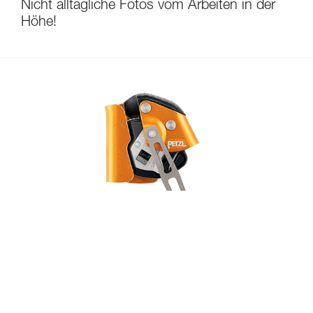
Entdecken Sie
Nicht alltägliche Fotos vom Arbeiten in der
Höhe!
ePPEcentre
ePPEcentre vereinfacht die
Kontrolle und Überprüfung ihrer
PSA-Bestände
MEHR ERFAHREN
CLOSE
Untersuchung bezüglich eines sichtbaren
Oberflächenkratzers am Schraubenkopf des