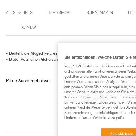
ALLGEMEINES
BERGSPORT
STIRNLAMPEN
DIE
KONTAKT
Besteht die Möglichkeit, einen VIZEN-Gesichtsschutz an einem vor 201
Sie entscheiden, welche Daten Sie te
Bietet Petzl einen Gehörschutz für die Helme VERTEX / ALVEO / STRAT
Wir (PETZL Distribution SAS) verwenden Cook
ordnungsgemäße Funktionieren unserer Website
gestalten und unseren Datenverkehr zu analysi
Keine Suchergebnisse
unserer Website an unsere Analyse-, Werbe- 
anzupassen. Wenn Sie diese akzeptieren, sind
unserer Website aktiv und verfolgen Sie nicht
Technologien unserer Partner werden Sie währ
Einwilligung jederzeit widerrufen, indem Sie a
unteren Rand der Website befindet. Die Ablehn
Benutzererfahrung beeinträchtigen, aber unte
hindern, auf unsere Website zuzugreifen.
Alle ablehnen