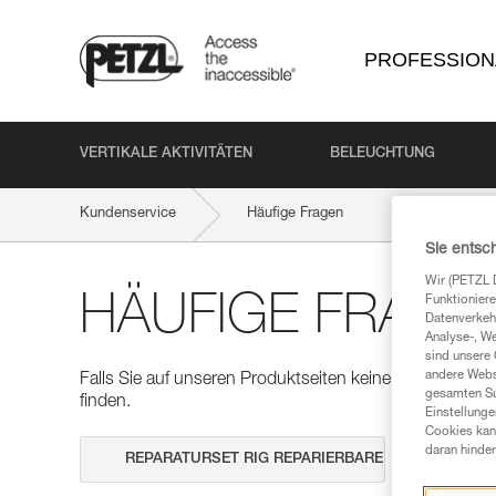
PROFESSION
VERTIKALE AKTIVITÄTEN
BELEUCHTUNG
Kundenservice
Häufige Fragen
Sie entsc
Wir (PETZL 
HÄUFIGE FRAGE
Funktioniere
Datenverkehr
Analyse-, W
sind unsere 
andere Webs
Falls Sie auf unseren Produktseiten keine Antworten auf
gesamten Sur
finden.
Einstellunge
Cookies kann
daran hinder
Suche dur