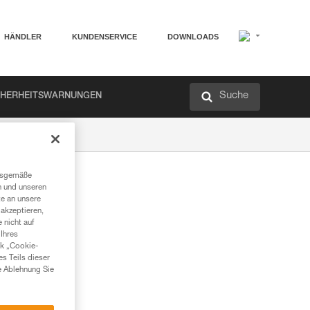
HÄNDLER
KUNDENSERVICE
DOWNLOADS
Suche
CHERHEITSWARNUNGEN
ngsgemäße
n und unseren
te an unsere
akzeptieren,
 nicht auf
Ihres
nk „Cookie-
es Teils dieser
e Ablehnung Sie