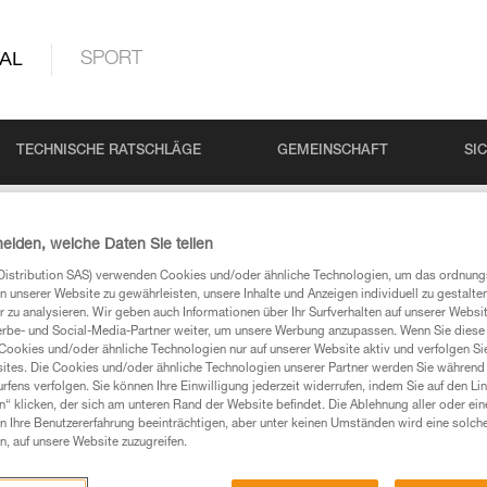
AL
SPORT
TECHNISCHE RATSCHLÄGE
GEMEINSCHAFT
SI
heiden, welche Daten Sie teilen
Distribution SAS) verwenden Cookies und/oder ähnliche Technologien, um das ordnu
N
n unserer Website zu gewährleisten, unsere Inhalte und Anzeigen individuell zu gestalte
 zu analysieren. Wir geben auch Informationen über Ihr Surfverhalten auf unserer Websi
erbe- und Social-Media-Partner weiter, um unsere Werbung anzupassen. Wenn Sie diese 
Cookies und/oder ähnliche Technologien nur auf unserer Website aktiv und verfolgen Sie
ites. Die Cookies und/oder ähnliche Technologien unserer Partner werden Sie während 
 Ihre Fragen gefunden haben, sollten Sie sie hier
fens verfolgen. Sie können Ihre Einwilligung jederzeit widerrufen, indem Sie auf den Li
n“ klicken, der sich am unteren Rand der Website befindet. Die Ablehnung aller oder ein
 Ihre Benutzererfahrung beeinträchtigen, aber unter keinen Umständen wird eine solch
n, auf unsere Website zuzugreifen.
chführen