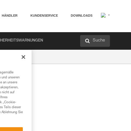
HÄNDLER
KUNDENSERVICE
DOWNLOADS
Suche
CHERHEITSWARNUNGEN
ngsgemäße
n und unseren
te an unsere
akzeptieren,
 nicht auf
Ihres
nk „Cookie-
es Teils dieser
e Ablehnung Sie