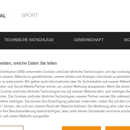
AL
SPORT
TECHNISCHE RATSCHLÄGE
GEMEINSCHAFT
SI
heiden, welche Daten Sie teilen
Distribution SAS) verwenden Cookies und/oder ähnliche Technologien, um das ordnu
n unserer Website zu gewährleisten, unsere Inhalte und Anzeigen individuell zu gestalte
N
 zu analysieren. Wir geben auch Informationen über Ihr Surfverhalten auf unserer Websi
erbe- und Social-Media-Partner weiter, um unsere Werbung anzupassen. Wenn Sie diese 
Cookies und/oder ähnliche Technologien nur auf unserer Website aktiv und verfolgen Sie
ites. Die Cookies und/oder ähnliche Technologien unserer Partner werden Sie während 
 Ihre Fragen gefunden haben, sollten Sie sie hier
fens verfolgen. Sie können Ihre Einwilligung jederzeit widerrufen, indem Sie auf den Li
n“ klicken, der sich am unteren Rand der Website befindet. Die Ablehnung aller oder ein
 Ihre Benutzererfahrung beeinträchtigen, aber unter keinen Umständen wird eine solch
n, auf unsere Website zuzugreifen.
chführen