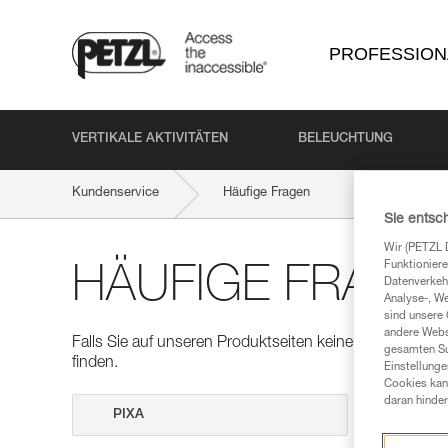
PROFESSION
VERTIKALE AKTIVITÄTEN
BELEUCHTUNG
Kundenservice
Häufige Fragen
Sie entsc
Wir (PETZL 
Funktioniere
HÄUFIGE FRAGE
Datenverkehr
Analyse-, W
sind unsere 
andere Webs
Falls Sie auf unseren Produktseiten keine Antworten auf
gesamten Sur
finden.
Einstellunge
Cookies kann
daran hinder
Suche dur