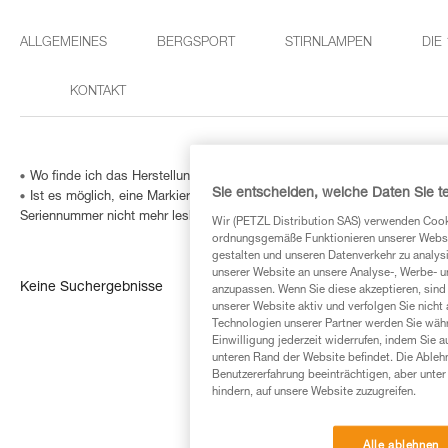
ALLGEMEINES
BERGSPORT
STIRNLAMPEN
DIE
KONTAKT
Wo finde ich das Herstellungsdatum meiner PSA?
Sie entscheiden, welche Daten Sie te
Ist es möglich, eine Markierung in ein Verbindungselement einzugravie
Seriennummer nicht mehr lesbar ist?
Wir (PETZL Distribution SAS) verwenden Cook
ordnungsgemäße Funktionieren unserer Website
gestalten und unseren Datenverkehr zu analysi
unserer Website an unsere Analyse-, Werbe- 
Keine Suchergebnisse
anzupassen. Wenn Sie diese akzeptieren, sind
unserer Website aktiv und verfolgen Sie nicht
Technologien unserer Partner werden Sie währ
Einwilligung jederzeit widerrufen, indem Sie a
unteren Rand der Website befindet. Die Ablehn
Benutzererfahrung beeinträchtigen, aber unte
hindern, auf unsere Website zuzugreifen.
Alle ablehnen