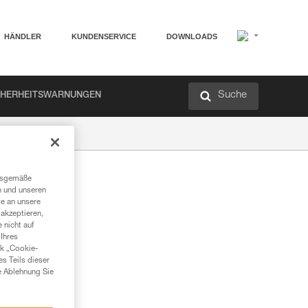
HÄNDLER
KUNDENSERVICE
DOWNLOADS
Suche
CHERHEITSWARNUNGEN
ngsgemäße
n und unseren
te an unsere
akzeptieren,
 nicht auf
Ihres
nk „Cookie-
es Teils dieser
e Ablehnung Sie