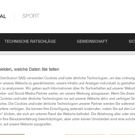
AL
SPORT
TECHNISCHE RATSCHLÄGE
GEMEINSCHAFT
SI
heiden, welche Daten Sie teilen
Distribution SAS) verwenden Cookies und/oder ähnliche Technologien, um das ordnu
N
n unserer Website zu gewährleisten, unsere Inhalte und Anzeigen individuell zu gestalte
 zu analysieren. Wir geben auch Informationen über Ihr Surfverhalten auf unserer Websi
erbe- und Social-Media-Partner weiter, um unsere Werbung anzupassen. Wenn Sie diese 
Cookies und/oder ähnliche Technologien nur auf unserer Website aktiv und verfolgen Sie
 Ihre Fragen gefunden haben, sollten Sie sie hier
ites. Die Cookies und/oder ähnliche Technologien unserer Partner werden Sie während 
fens verfolgen. Sie können Ihre Einwilligung jederzeit widerrufen, indem Sie auf den Li
n“ klicken, der sich am unteren Rand der Website befindet. Die Ablehnung aller oder ein
 Ihre Benutzererfahrung beeinträchtigen, aber unter keinen Umständen wird eine solch
chführen
n, auf unsere Website zuzugreifen.