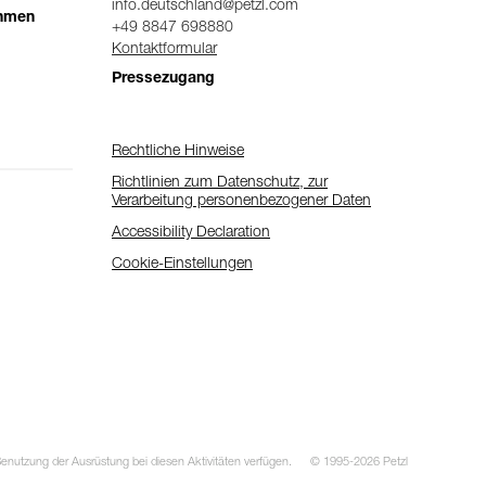
info.deutschland@petzl.com
ehmen
+49 8847 698880
Kontaktformular
Pressezugang
Rechtliche Hinweise
Richtlinien zum Datenschutz, zur
Verarbeitung personenbezogener Daten
Accessibility Declaration
Cookie-Einstellungen
utzung der Ausrüstung bei diesen Aktivitäten verfügen.
© 1995-2026 Petzl