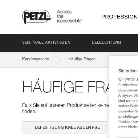
PROFESSION
VERTIKALE AKTIVITÄTEN
BELEUCHTUNG
Kundenservice
Häufige Fragen
Sie entsc
Wir (PETZL 
HÄUFIGE FRAGE
Funktioniere
Datenverkehr
Analyse-, W
sind unsere 
Falls Sie auf unseren Produktseiten keine Antworten auf
andere Webs
finden.
gesamten Sur
Einstellunge
Cookies kann
Suche dur
daran hinder