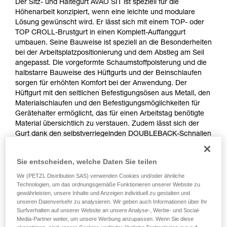
Der Sitz- und Haltegurt AVAO SIT ist speziell für die
Höhenarbeit konzipiert, wenn eine leichte und modulare
Lösung gewünscht wird. Er lässt sich mit einem TOP- oder
TOP CROLL-Brustgurt in einen Komplett-Auffanggurt
umbauen. Seine Bauweise ist speziell an die Besonderheiten
bei der Arbeitsplatzpositionierung und dem Abstieg am Seil
angepasst. Die vorgeformte Schaumstoffpolsterung und die
halbstarre Bauweise des Hüftgurts und der Beinschlaufen
sorgen für erhöhten Komfort bei der Anwendung. Der
Hüftgurt mit den seitlichen Befestigungsösen aus Metall, den
Materialschlaufen und den Befestigungsmöglichkeiten für
Gerätehalter ermöglicht, das für einen Arbeitstag benötigte
Material übersichtlich zu verstauen. Zudem lässt sich der
Gurt dank den selbstverriegelnden DOUBLEBACK-Schnallen
einfach und schnell einstellen.
Sie entscheiden, welche Daten Sie teilen
Wir (PETZL Distribution SAS) verwenden Cookies und/oder ähnliche
Technologien, um das ordnungsgemäße Funktionieren unserer Website zu
gewährleisten, unsere Inhalte und Anzeigen individuell zu gestalten und
unseren Datenverkehr zu analysieren. Wir geben auch Informationen über Ihr
Surfverhalten auf unserer Website an unsere Analyse-, Werbe- und Social-
Media-Partner weiter, um unsere Werbung anzupassen. Wenn Sie diese