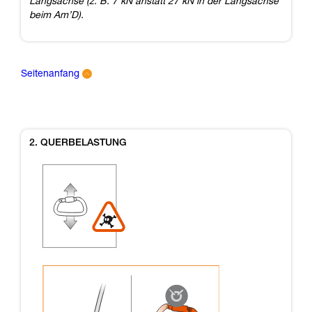
Längsachse (z. B. 7 kN anstatt 27 kN in der Längsachse
beim Am’D).
Seitenanfang
2. QUERBELASTUNG