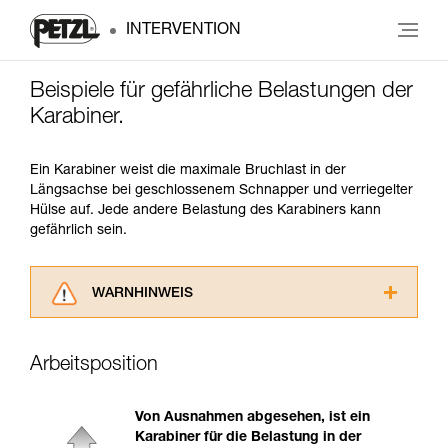
INTERVENTION
Beispiele für gefährliche Belastungen der
Karabiner.
Ein Karabiner weist die maximale Bruchlast in der
Längsachse bei geschlossenem Schnapper und verriegelter
Hülse auf. Jede andere Belastung des Karabiners kann
gefährlich sein.
WARNHINWEIS
Lesen Sie die Gebrauchsanweisungen der
Produkte, um die es in diesem Tech Tipp geht,
Arbeitsposition
aufmerksam durch, bevor Sie diesen zu Rate
ziehen. Um diese Zusatzinformationen
verstehen zu können, müssen Sie zuerst die in
Von Ausnahmen abgesehen, ist ein
der Gebrauchsanweisung enthaltenen
Karabiner für die Belastung in der