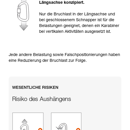
Informationen richtig verstanden haben.
Längsachse konzipiert.
Die Beherrschung dieser Techniken setzt eine
entsprechende Ausbildung und ein spezielles
Nur die Bruchlast in der Längsachse und
Training voraus. Prüfen Sie zusammen mit
bei geschlossenem Schnapper ist für die
einem Profi, ob Sie in der Lage sind, den
Belastungen geeignet, denen ein Karabiner
Vorgang alleine sicher zu wiederholen, bevor
bei vertikalen Aktivitäten ausgesetzt ist.
Sie ihn eigenständig durchführen.
Wir geben Beispiele für die mit Ihrer Aktivität
verbundenen Techniken. Möglicherweise gibt es
noch andere Techniken, die hier nicht
Jede andere Belastung sowie Falschpositionierungen haben
beschrieben werden.
eine Reduzierung der Bruchlast zur Folge.
WESENTLICHE RISIKEN
Risiko des Aushängens