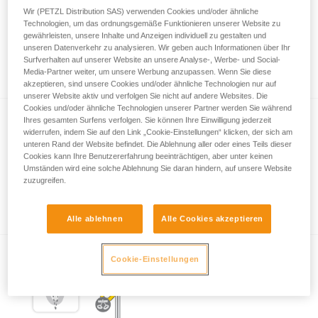
Wir (PETZL Distribution SAS) verwenden Cookies und/oder ähnliche
Technologien, um das ordnungsgemäße Funktionieren unserer Website zu
gewährleisten, unsere Inhalte und Anzeigen individuell zu gestalten und
Wichtige Informationen zum Thema
unseren Datenverkehr zu analysieren. Wir geben auch Informationen über Ihr
Surfverhalten auf unserer Website an unsere Analyse-, Werbe- und Social-
Karabiner
Media-Partner weiter, um unsere Werbung anzupassen. Wenn Sie diese
akzeptieren, sind unsere Cookies und/oder ähnliche Technologien nur auf
unserer Website aktiv und verfolgen Sie nicht auf andere Websites. Die
Cookies und/oder ähnliche Technologien unserer Partner werden Sie während
Ihres gesamten Surfens verfolgen. Sie können Ihre Einwilligung jederzeit
widerrufen, indem Sie auf den Link „Cookie-Einstellungen“ klicken, der sich am
unteren Rand der Website befindet. Die Ablehnung aller oder eines Teils dieser
Cookies kann Ihre Benutzererfahrung beeinträchtigen, aber unter keinen
Umständen wird eine solche Ablehnung Sie daran hindern, auf unsere Website
zuzugreifen.
Verschlusssysteme von Karabinern
Alle ablehnen
Alle Cookies akzeptieren
Cookie-Einstellungen