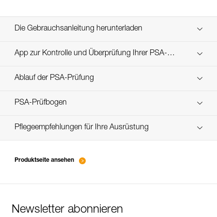
Die Gebrauchsanleitung herunterladen
Technical Notice
App zur Kontrolle und Überprüfung Ihrer PSA-
Entdecken Sie ePPEcentre
Bestände
Ablauf der PSA-Prüfung
verif EPI-CONNECTEURS-procedure-DE
PSA-Prüfbogen
verif EPI-suivi-connecteur-DE
Pflegeempfehlungen für Ihre Ausrüstung
entretien-mousquetons_DE
Produktseite ansehen
Newsletter abonnieren