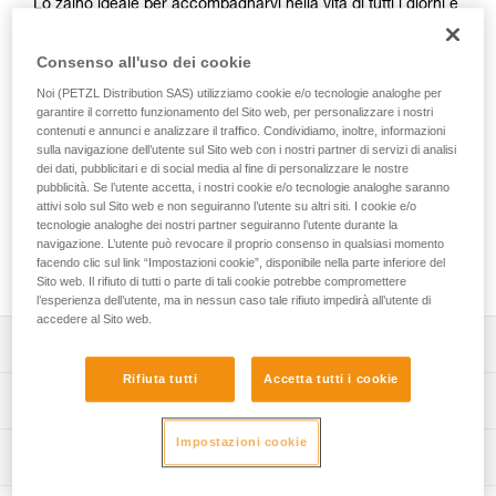
Lo zaino ideale per accompagnarvi nella vita di tutti i giorni e
nei vostri desideri di evasione su vie lunghe nel weekend!
Con un volume di 18 litri, una forma compatta ed
Consenso all'uso dei cookie
ergonomica, BUG possiede un’ampia gamma di accessori:
porta corda, porta casco staccabile, grande tasca esterna
Noi (PETZL Distribution SAS) utilizziamo cookie e/o tecnologie analoghe per
garantire il corretto funzionamento del Sito web, per personalizzare i nostri
con zip, grande scomparto principale per imbracatura,
contenuti e annunci e analizzare il traffico. Condividiamo, inoltre, informazioni
scarpette, indumenti, nonché uno spazio dedicato al
sulla navigazione dell’utente sul Sito web con i nostri partner di servizi di analisi
trasporto di un computer o una sacca d’idratazione. Gli
dei dati, pubblicitari e di social media al fine di personalizzare le nostre
spallacci imbottiti e le cinghie di compressione laterali
pubblicità. Se l’utente accetta, i nostri cookie e/o tecnologie analoghe saranno
garantiscono un comfort e una tenuta ottimale fino ai piedi
attivi solo sul Sito web e non seguiranno l’utente su altri siti. I cookie e/o
tecnologie analoghe dei nostri partner seguiranno l’utente durante la
della parete. Apprezzerete il suo sistema di apertura dall’alto,
navigazione. L’utente può revocare il proprio consenso in qualsiasi momento
pratico quando si è sospesi alla sosta. Connubio perfetto di
facendo clic sul link “Impostazioni cookie”, disponibile nella parte inferiore del
stile e funzionalità, è disponibile in tre colori.
Sito web. Il rifiuto di tutti o parte di tali cookie potrebbe compromettere
l’esperienza dell’utente, ma in nessun caso tale rifiuto impedirà all’utente di
accedere al Sito web.
Descrizione
Rifiuta tutti
Accetta tutti i cookie
Forma compatta ed ergonomica per un’ottima mobilità su
Specifiche tecniche
vie lunghe e nell’utilizzo quotidiano:
- volume di 18 litri per trasportare tutta l’attrezzatura,
Impostazioni cookie
Capacità: 18 litri
Informazioni tecniche
- forma compatta e aderente alla schiena,
Peso: 665 g
- apertura dall’alto per accedere facilmente all’interno su
FAQ