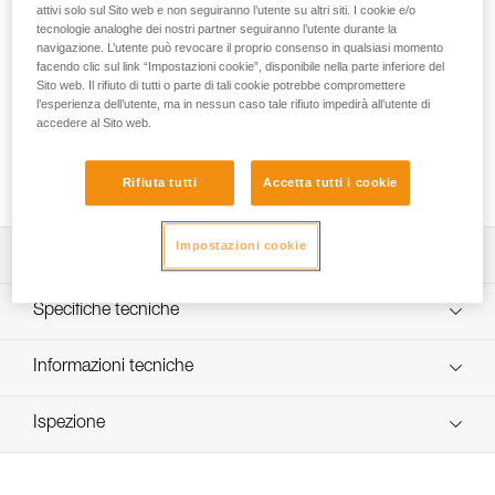
particolarmente indicata per l’escursionismo d’alta quota e
attivi solo sul Sito web e non seguiranno l’utente su altri siti. I cookie e/o
l’alpinismo classico. Interamente regolabile, si adatta a tutte
tecnologie analoghe dei nostri partner seguiranno l’utente durante la
navigazione. L’utente può revocare il proprio consenso in qualsiasi momento
le morfologie.
facendo clic sul link “Impostazioni cookie”, disponibile nella parte inferiore del
Sito web. Il rifiuto di tutti o parte di tali cookie potrebbe compromettere
Avete bisogno d'aiuto per trovare l'imbragatura che fa per
l’esperienza dell’utente, ma in nessun caso tale rifiuto impedirà all’utente di
voi?
accedere al Sito web.
TROVARE L'IMBRAGATURA GIUSTA
Rifiuta tutti
Accetta tutti i cookie
Impostazioni cookie
Descrizione
Fettuccia larga e morbida.
Specifiche tecniche
Bretelle e cosciali completamente regolabili per una
regolazione precisa.
Materiali: fettuccia in poliestere
Informazioni tecniche
Due portamateriali flessibili.
Certificazione(i): CE, EN 12 277 type A, UIAA 105
Libretto d'uso
Ispezione
Dettagli codice
Scarica il pdf technical-notice-8003-2
Dichiarazione di conformità
Procedura di verifica del DPI
Codice : C05 1N
Scarica il pdf UE-Declaration-C05-1N-2N-8003
Scarica il pdf verif-EPI-harnais-SPORT-procedure-IT
Colore(i) : BLACK