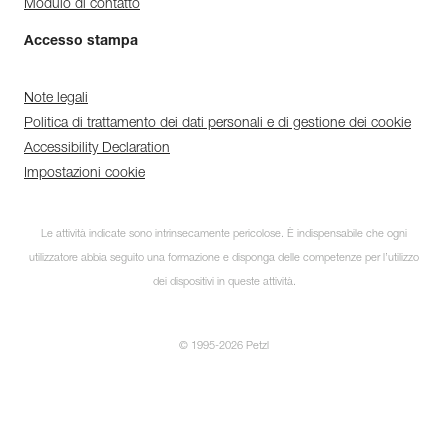
Modulo di contatto
Accesso stampa
Note legali
Politica di trattamento dei dati personali e di gestione dei cookie
Accessibility Declaration
Impostazioni cookie
Le attività indicate sono intrinsecamente pericolose. È indispensabile che ogni
utilizzatore abbia seguito una formazione e disponga delle competenze per l’utilizzo
dei dispositivi in queste attività.
© 1995-2026 Petzl