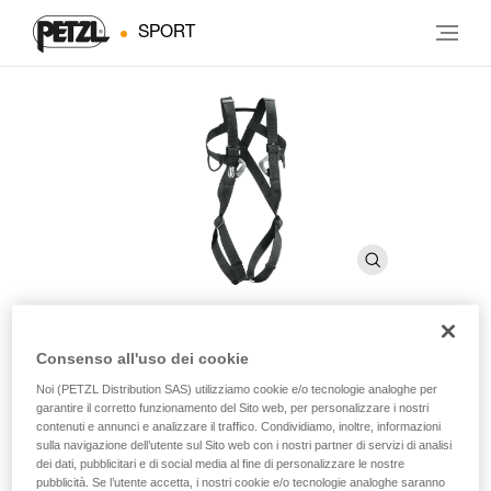
SPORT
Consenso all'uso dei cookie
8003
Noi (PETZL Distribution SAS) utilizziamo cookie e/o tecnologie analoghe per
garantire il corretto funzionamento del Sito web, per personalizzare i nostri
contenuti e annunci e analizzare il traffico. Condividiamo, inoltre, informazioni
Imbracatura completa per adulti
sulla navigazione dell’utente sul Sito web con i nostri partner di servizi di analisi
dei dati, pubblicitari e di social media al fine di personalizzare le nostre
Per gli appassionati dell’imbracatura completa: 8003 è
pubblicità. Se l’utente accetta, i nostri cookie e/o tecnologie analoghe saranno