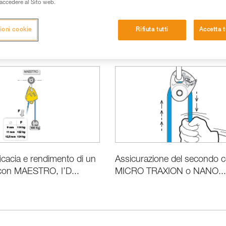
i accedere al Sito web.
ioni cookie
Rifiuta tutti
Accetta t
nformazioni prodotti
Le basi
Tecniche per esperti
Assicurazione del secondo 
ficacia e rendimento di un
MICRO TRAXION o NANO...
con MAESTRO, I’D...