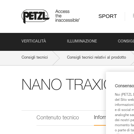
SPORT
VERTICALITÀ
ILLUMINAZIONE
CONSIGL
Consigli tecnici
Consigli tecnici relativi al prodotto
NANO TRAXION
Consenso 
Noi (PETZL D
del Sito web,
informazioni 
e di social m
analoghe sar
Informazioni tecn
Contenuto tecnico
dei nostri p
momento facen
o parte di t