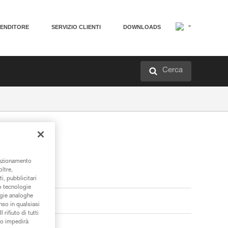
VENDITORE
SERVIZIO CLIENTI
DOWNLOADS
Cerca
unzionamento
oltre,
i, pubblicitari
/o tecnologie
ogie analoghe
nso in qualsiasi
rifiuto di tutti
to impedirà