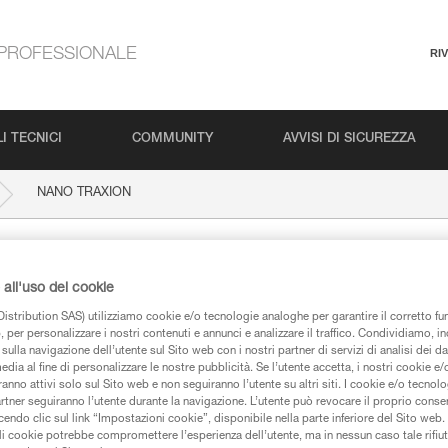
PROFESSIONALE
RI
I TECNICI
COMMUNITY
AVVISI DI SICUREZZA
NANO TRAXION
all'uso dei cookie
istribution SAS) utilizziamo cookie e/o tecnologie analoghe per garantire il corretto f
 per personalizzare i nostri contenuti e annunci e analizzare il traffico. Condividiamo, in
sulla navigazione dell’utente sul Sito web con i nostri partner di servizi di analisi dei dat
edia al fine di personalizzare le nostre pubblicità. Se l’utente accetta, i nostri cookie e
anno attivi solo sul Sito web e non seguiranno l’utente su altri siti. I cookie e/o tecnol
iche
artner seguiranno l’utente durante la navigazione. L’utente può revocare il proprio conse
do clic sul link “Impostazioni cookie”, disponibile nella parte inferiore del Sito web. Il 
ali cookie potrebbe compromettere l’esperienza dell’utente, ma in nessun caso tale rifiu