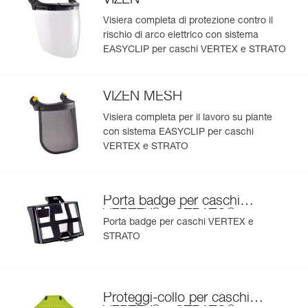
VIZEN
Visualizza lo storico di un prodotto dalla sua data di
produzione.
Visiera completa di protezione contro il
rischio di arco elettrico con sistema
EASYCLIP per caschi VERTEX e STRATO
Per saperne di più
VIZEN MESH
Visiera completa per il lavoro su piante
con sistema EASYCLIP per caschi
VERTEX e STRATO
Porta badge per caschi
®
®
VERTEX
e STRATO
Porta badge per caschi VERTEX e
STRATO
Proteggi-collo per caschi