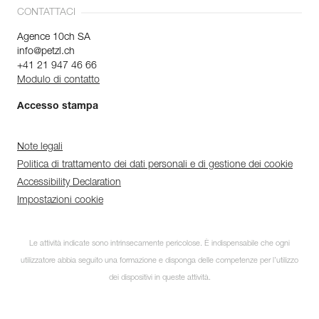
CONTATTACI
Agence 10ch SA
info@petzl.ch
+41 21 947 46 66
Modulo di contatto
Accesso stampa
Note legali
Politica di trattamento dei dati personali e di gestione dei cookie
Accessibility Declaration
Impostazioni cookie
Le attività indicate sono intrinsecamente pericolose. È indispensabile che ogni
utilizzatore abbia seguito una formazione e disponga delle competenze per l’utilizzo
dei dispositivi in queste attività.