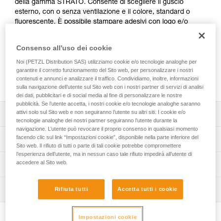
della gamma STRATO. Consente di scegliere il guscio
esterno, con o senza ventilazione e il colore, standard o
fluorescente. È possibile stampare adesivi con logo e/o
etichetta con nome e aggiungere bande riflettenti colorate.
Un’ampia gamma di accessori (sottogola, visiere di
Consenso all'uso dei cookie
protezione, protezione per casco, proteggi-collo, porta
badge, berretti...) è disponibile e può essere preassemblata.
Noi (PETZL Distribution SAS) utilizziamo cookie e/o tecnologie analoghe per
garantire il corretto funzionamento del Sito web, per personalizzare i nostri
È confezionato singolarmente per una soluzione pronta
contenuti e annunci e analizzare il traffico. Condividiamo, inoltre, informazioni
all’uso.
sulla navigazione dell’utente sul Sito web con i nostri partner di servizi di analisi
dei dati, pubblicitari e di social media al fine di personalizzare le nostre
pubblicità. Se l’utente accetta, i nostri cookie e/o tecnologie analoghe saranno
attivi solo sul Sito web e non seguiranno l’utente su altri siti. I cookie e/o
Descrizione
tecnologie analoghe dei nostri partner seguiranno l’utente durante la
navigazione. L’utente può revocare il proprio consenso in qualsiasi momento
Scelta del guscio esterno:
facendo clic sul link “Impostazioni cookie”, disponibile nella parte inferiore del
Specifiche tecniche
- guscio chiuso o ventilato,
Sito web. Il rifiuto di tutti o parte di tali cookie potrebbe compromettere
l’esperienza dell’utente, ma in nessun caso tale rifiuto impedirà all’utente di
- disponibile in quattro colori standard (bianco, giallo,
Girotesta: 53-63 cm
accedere al Sito web.
Informazioni tecniche
rosso e nero) e due colori fluorescenti (giallo e arancio).
Materiali: ABS (acrilonite butadiene stirene), EPP
Possibilità di aggiungere adesivi personalizzati:
Libretto d'uso
(polipropilene espanso), EPS (polistirene espanso),
- adesivi laterali, anteriori o posteriori. Un logo e/o una
Ispezione
Rifiuta tutti
Accetta tutti i cookie
Scarica il pdf technical-notice-STRATO-STRATO-HI-VIZ-
poliammide, policarbonato, poliestere alta resistenza,
marcatura personale possono essere stampati su fondo
1
polietilene
Procedura di verifica del DPI
bianco o grigio riflettente,
Scarica il pdf technical-notice-STRATO-VENT-STATO-
Scarica il pdf verif-EPI-casques-PRO-procedure-IT
Impostazioni cookie
- bande riflettenti laterali o sommitali (non stampabili)
Dettagli codice
VENT-HI-VIZ-1