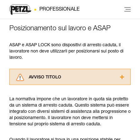
PROFESSIONALE
Posizionamento sul lavoro e ASAP
ASAP e ASAP LOCK sono dispositivi di arresto caduta, il
lavoratore non deve utilizzarli per posizionarsi sul posto di
lavoro.
AVVISO TITOLO
Leggere attentamente le istruzioni tecniche dei
prodotti utilizzati in questo consiglio prima di
La normativa impone che un lavoratore in quota sia protetto
consultarlo. Dovete aver compreso le
da un sistema di arresto caduta. Questo sistema può essere
informazioni dell’istruzione tecnica per poter
integrato con diversi sistemi di assistenza alla progressione o
capire queste ulteriori informazioni.
al posizionamento. Il lavoratore non deve mettersi in
La padronanza di queste tecniche richiede una
tensione sul proprio sistema di arresto caduta.
formazione ed un addestramento specifico.
Verificate con un professionista la vostra
capacità di rifare la manovra, da soli, in piena