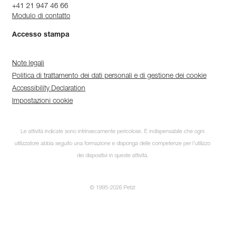
+41 21 947 46 66
Modulo di contatto
Accesso stampa
Note legali
Politica di trattamento dei dati personali e di gestione dei cookie
Accessibility Declaration
Impostazioni cookie
Le attività indicate sono intrinsecamente pericolose. È indispensabile che ogni
utilizzatore abbia seguito una formazione e disponga delle competenze per l’utilizzo
dei dispositivi in queste attività.
© 1995-2026 Petzl