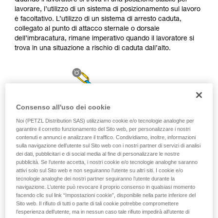
Quando il lavoratore si trova in una posizione stabile per
sicurezza, prima di riprodurla autonomamente.
lavorare, l’utilizzo di un sistema di posizionamento sul lavoro
Forniamo esempi di tecniche relative alla vostra
è facoltativo. L’utilizzo di un sistema di arresto caduta,
attività. Ne possono esistere altre che non
collegato al punto di attacco sternale o dorsale
vengono qui descritte.
dell’imbracatura, rimane imperativo quando il lavoratore si
trova in una situazione a rischio di caduta dall’alto.
Consenso all'uso dei cookie
Noi (PETZL Distribution SAS) utilizziamo cookie e/o tecnologie analoghe per
garantire il corretto funzionamento del Sito web, per personalizzare i nostri
contenuti e annunci e analizzare il traffico. Condividiamo, inoltre, informazioni
sulla navigazione dell’utente sul Sito web con i nostri partner di servizi di analisi
dei dati, pubblicitari e di social media al fine di personalizzare le nostre
pubblicità. Se l’utente accetta, i nostri cookie e/o tecnologie analoghe saranno
attivi solo sul Sito web e non seguiranno l’utente su altri siti. I cookie e/o
tecnologie analoghe dei nostri partner seguiranno l’utente durante la
navigazione. L’utente può revocare il proprio consenso in qualsiasi momento
facendo clic sul link “Impostazioni cookie”, disponibile nella parte inferiore del
Sito web. Il rifiuto di tutti o parte di tali cookie potrebbe compromettere
l’esperienza dell’utente, ma in nessun caso tale rifiuto impedirà all’utente di